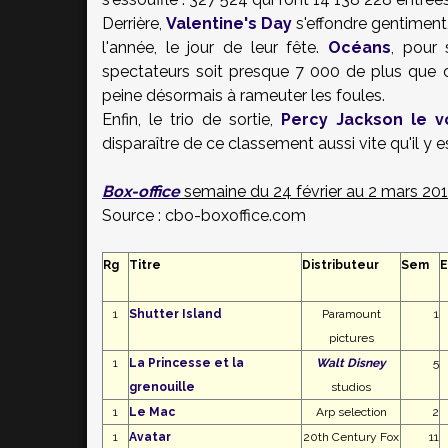
Derrière,
Valentine's Day
s'effondre gentiment,
l'année, le jour de leur fête.
Océans
, pour
spectateurs soit presque 7 000 de plus que
peine désormais à rameuter les foules.
Enfin, le trio de sortie,
Percy Jackson le v
disparaître de ce classement aussi vite qu'il y e
Box-office
semaine du 24 février au 2 mars 20
Source : cbo-boxoffice.com
Rg
Titre
Distributeur
Sem
E
1
Shutter Island
Paramount
1
pictures
1
La Princesse et la
Walt Disney
5
grenouille
studios
1
Le Mac
Arp selection
2
1
Avatar
20th Century Fox
11