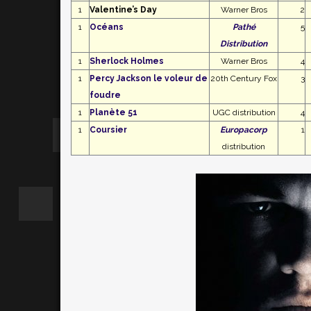
1
Valentine’s Day
Warner Bros
2
1
Océans
Pathé
5
Distribution
1
Sherlock Holmes
Warner Bros
4
1
Percy Jackson le voleur de
20th Century Fox
3
foudre
1
Planète 51
UGC distribution
4
1
Coursier
Europacorp
1
distribution