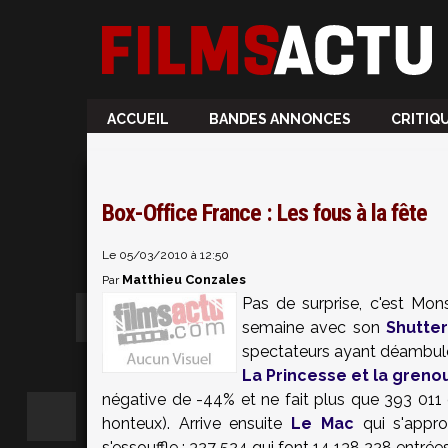
ACCUEIL
BANDES ANNONCES
CRITIQ
Box-Office France : Les fous à la fête
Le 05/03/2010 à 12:50
Matthieu Conzales
Par
Pas de surprise, c'est Mo
semaine avec son
Shutter
spectateurs ayant déambulé
La Princesse et la grenou
négative de -44% et ne fait plus que 393 011
honteux). Arrive ensuite
Le Mac
qui s'appro
s'essouffle : 327 524 qui font 14 138 228 entré