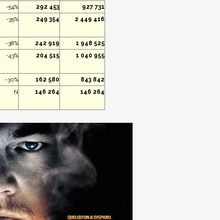
-54%
292 453
927 731
-35%
249 354
2 449 416
-38%
242 919
1 948 525
-43%
204 515
1 040 955
-30%
162 580
843 842
N
146 264
146 264