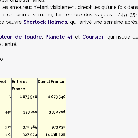
 les amoureux n'étant visiblement cinéphiles qu'une fois dan
 sa cinquième semaine, fait encore des vagues : 249 35
 ce pauvre
Sherlock Holmes
, qui, arrivé une semaine après
oleur de foudre
,
Planète 51
et
Coursier
, qui risque d
st entré.
10
vol
Entrées
Cumul France
France
N
1 073 540
1 073 540
-44%
393 011
3 332 716
-38%
372 585
973 232
-37%
327 524
14 138 228