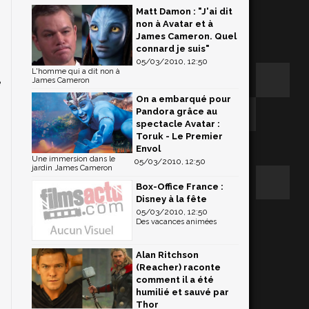
Matt Damon : "J'ai dit
s
non à Avatar et à
4
James Cameron. Quel
,
connard je suis"
05/03/2010, 12:50
L'homme qui a dit non à
e
James Cameron
On a embarqué pour
Pandora grâce au
spectacle Avatar :
Toruk - Le Premier
Envol
Une immersion dans le
05/03/2010, 12:50
jardin James Cameron
Box-Office France :
Disney à la fête
05/03/2010, 12:50
Des vacances animées
Alan Ritchson
(Reacher) raconte
comment il a été
humilié et sauvé par
Thor