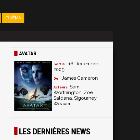
CINÉMA
AVATAR
: 16 Décembre
Sortie
2009
: James Cameron
De
: Sam
Acteurs
Worthington, Zoe
a
Saldana, Sigourney
s
Weaver...
n
s
LES DERNIÈRES NEWS
i