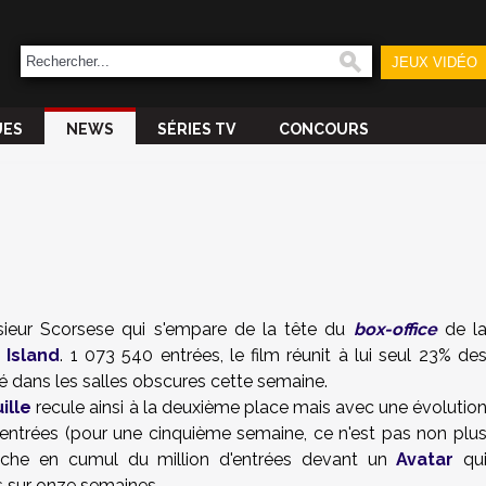
JEUX VIDÉO
UES
NEWS
SÉRIES TV
CONCOURS
nsieur Scorsese qui s'empare de la tête du
box-office
de l
 Island
. 1 073 540 entrées, le film réunit à lui seul 23% de
 dans les salles obscures cette semaine.
ille
recule ainsi à la deuxième place mais avec une évolutio
 entrées (pour une cinquième semaine, ce n'est pas non plu
che en cumul du million d'entrées devant un
Avatar
qu
es sur onze semaines.