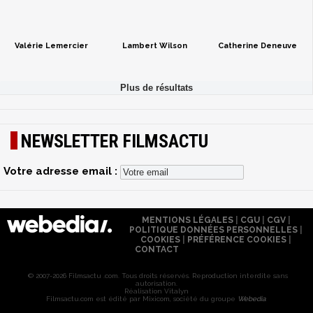
Valérie Lemercier
Lambert Wilson
Catherine Deneuve
NEWSLETTER FILMSACTU
Votre adresse email :
MENTIONS LÉGALES
|
CGU
|
CGV
|
POLITIQUE DONNÉES PERSONNELLES
|
COOKIES
|
PRÉFÉRENCE COOKIES
|
CONTACT
© 2007-2026 Filmsactu .com. Tous droits réservés. Reproduction interdite sans
autorisation.
Réalisation Vitalyn
Filmsactu
.com est édité par Mixicom, société du groupe
Webedia
.