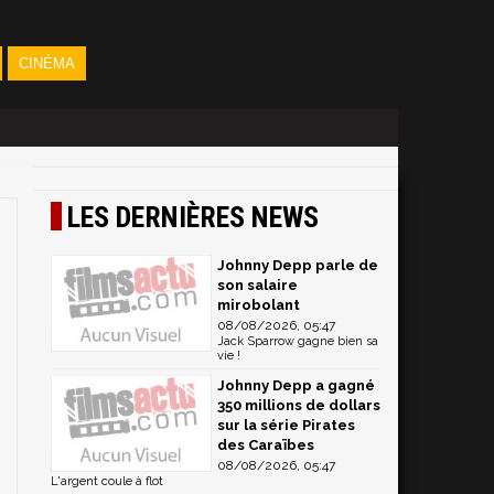
CINÉMA
LES DERNIÈRES NEWS
Johnny Depp parle de
son salaire
mirobolant
08/08/2026, 05:47
Jack Sparrow gagne bien sa
vie !
Johnny Depp a gagné
350 millions de dollars
sur la série Pirates
des Caraïbes
08/08/2026, 05:47
L'argent coule à flot