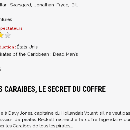
llan Skarsgard
,
Jonathan Pryce
,
Bill
ntures
 spectateurs
États-Unis
duction :
irates of the Caribbean : Dead Man's
5
S CARAIBES, LE SECRET DU COFFRE
lie à Davy Jones, capitaine du Hollandais Volant, s'il ne veut pas
sseur de pirates Beckett recherche le coffre légendaire qui
r les Caraïbes de tous les pirates...