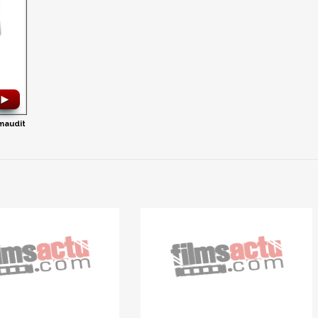
►
maudit