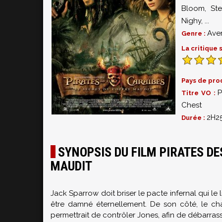
Bloom
,
Ste
Nighy
,
...
Ave
Genre :
La critique
Pays de pro
P
Titre VO :
Chest
2H2
Durée :
SYNOPSIS DU FILM PIRATES DE
MAUDIT
Jack Sparrow doit briser le pacte infernal qui le 
être damné éternellement. De son côté, le cha
permettrait de contrôler Jones, afin de débarrasse