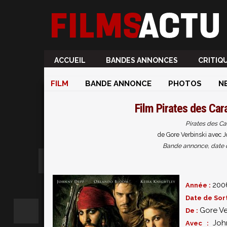
ACCUEIL
BANDES ANNONCES
CRITIQ
FILM
BANDE ANNONCE
PHOTOS
N
Film
Pirates des Car
Pirates des Ca
de Gore Verbinski avec J
Bande annonce, date de 
200
Année :
Date de Sort
Gore Ve
De :
Jo
Avec :