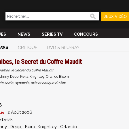
JEUX VIDÉO
UES
NEWS
SÉRIES TV
CONCOURS
EWS
CRITIQUE
DVD & BLU-RAY
aibes, le Secret du Coffre Maudit
raibes, le Secret du Coffre Maudit
ohnny Depp, Keira Knightley, Orlando Bloom
sortie, synopsis, avis et critique du film
6
2 Août 2006
ie :
rbinski
hnny Depp
,
Keira Knightley
,
Orlando