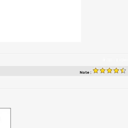
0
/
10
-
1
votes
Note :