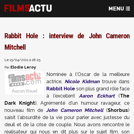
Rabbit Hole : interview de John Cameron
Mitchell
Le 15/04/2011 à 18:25
Elodie Leroy
Par
Nominée à l'Oscar de la meilleure
actrice,
Nicole Kidman
trouve dans
Rabbit Hole
son plus grand rôle face
à l'excellent
Aaron Eckhart
(
The
Dark Knight
). Agrémenté d'un humour ravageur, ce
nouveau film de
John Cameron Mitchell
(
Shorbus
)
saisit l'absurdité de la vie pour parler avec justesse du
deuil et de la crise de couple. Nous avons rencontré le
réalisateur qui nous en dit plus sur le sujet film, son