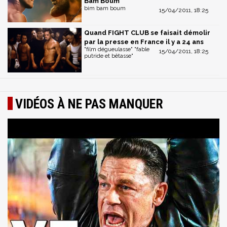
Bam Boum
bim bam boum
15/04/2011, 18:25
Quand FIGHT CLUB se faisait démolir
par la presse en France il y a 24 ans
"film dégueulasse" "fable
15/04/2011, 18:25
putride et bêtasse"
VIDÉOS À NE PAS MANQUER