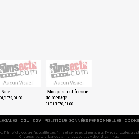
 Nice
Mon père est femme
de ménage
01/1970, 01:00
01/01/1970, 01:00
LÉGALES
|
CGU
|
CGV
|
POLITIQUE DONNÉES PERSONNELLES
|
COOKI
7, FilmsActu couvre l'actualité des films et séries au cinéma, à la TV et sur toutes les p
Critiques, trailers, bandes-annonces, sorties vidéo, streaming...