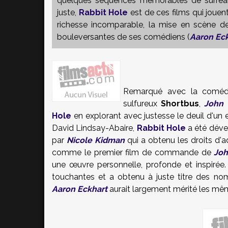
quelques séquences mémorables de surréali
juste,
Rabbit Hole
est de ces films qui joue
richesse incomparable, la mise en scène de 
bouleversantes de ses comédiens (
Aaron Ec
Remarqué avec la coméd
sulfureux
Shortbus
,
John 
Hole
en explorant avec justesse le deuil d'un e
David Lindsay-Abaire,
Rabbit Hole
a été déve
par
Nicole Kidman
qui a obtenu les droits d'
comme le premier film de commande de
Joh
une œuvre personnelle, profonde et inspirée.
touchantes et a obtenu à juste titre des no
Aaron Eckhart
aurait largement mérité les mêmes