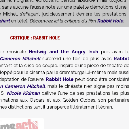
sme. Poignant, éprouvant, parfois absurde mais toujours
nt sans aucune fausse note sur une palette d'émotions d'une
Michell s'effaçant judicieusement derrière les prestations
khart
en tête).
Découvrez ici la critique du film
Rabbit Hole
.
CRITIQUE : RABBIT HOLE
ie musicale
Hedwig and the Angry Inch
puis avec l
Cameron Mitchell
surprend une fois de plus avec
Rabbi
nfant et la crise de couple. Inspiré d'une pièce de théâtre d
loppé pour le cinéma par le dramaturge lui-même mais auss
adaptation de l'œuvre.
Rabbit Hole
peut donc être considér
n Cameron Mitchell
, mais le cinéaste n'en signe pas moin
 Si
Nicole Kidman
délivre l'une de ses prestations les plu
minations aux Oscars et aux Golden Globes, son partenair
 distinctions tant il transperce littéralement l'écran.