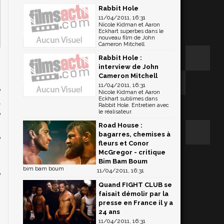
Rabbit Hole
11/04/2011, 16:31
Nicole Kidman et Aaron
Eckhart superbes dans le
nouveau film de John
Cameron Mitchell
Rabbit Hole :
interview de John
Cameron Mitchell
11/04/2011, 16:31
e
Nicole Kidman et Aaron
Eckhart sublimes dans
t
Rabbit Hole. Entretien avec
le réalisateur.
e
i
Road House :
bagarres, chemises à
é
fleurs et Conor
s
McGregor - critique
s
Bim Bam Boum
bim bam boum
11/04/2011, 16:31
e
Quand FIGHT CLUB se
faisait démolir par la
presse en France il y a
24 ans
11/04/2011, 16:31