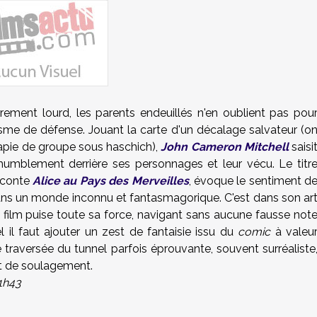
ièrement lourd, les parents endeuillés n'en oublient pas pou
isme de défense. Jouant la carte d'un décalage salvateur (o
apie de groupe sous haschich),
John Cameron Mitchell
saisi
t humblement derrière ses personnages et leur vécu. Le titr
 conte
Alice au Pays des Merveilles
, évoque le sentiment d
ans un monde inconnu et fantasmagorique. C'est dans son ar
 le film puise toute sa force, navigant sans aucune fausse not
 il faut ajouter un zest de fantaisie issu du
comic
à valeu
traversée du tunnel parfois éprouvante, souvent surréaliste
nt de soulagement.
11h43