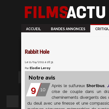
ACCUEIL
BANDES ANNONCES
CRITIQ
Rabbit Hole
Le 11/04/2011 à 16:31
Elodie Leroy
Par
Notre avis
Après le sulfureux
Shortbus
,
9
10
crise de couple dans un dra
cheminements divergents des d
du deuil avec une finesse et une compassio