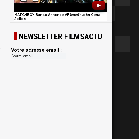
►
MATCHBOX Bande Annonce VF (2026) John Cena,
Action
NEWSLETTER FILMSACTU
r
Votre adresse email :
n
t
e
e
t
e
r
,