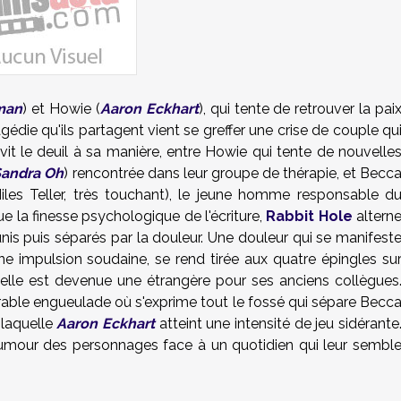
man
) et Howie (
Aaron Eckhart
), qui tente de retrouver la pai
ragédie qu'ils partagent vient se greffer une crise de couple qu
it le deuil à sa manière, entre Howie qui tente de nouvelle
Sandra Oh
) rencontrée dans leur groupe de thérapie, et Becc
iles Teller, très touchant), le jeune homme responsable d
 la finesse psychologique de l'écriture,
Rabbit Hole
altern
nis puis séparés par la douleur. Une douleur qui se manifest
ne impulsion soudaine, se rend tirée aux quatre épingles su
u'elle est devenue une étrangère pour ses anciens collègues
able engueulade où s'exprime tout le fossé qui sépare Becc
laquelle
Aaron Eckhart
atteint une intensité de jeu sidérante
'humour des personnages face à un quotidien qui leur sembl