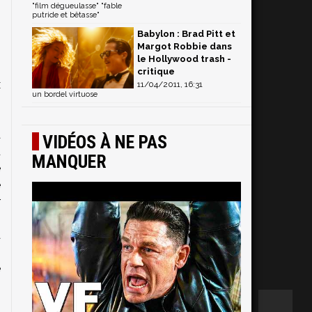
"film dégueulasse" "fable
putride et bêtasse"
Babylon : Brad Pitt et
Margot Robbie dans
le Hollywood trash -
critique
x
11/04/2011, 16:31
un bordel virtuose
i
s
a
VIDÉOS À NE PAS
u
MANQUER
e
e
r
.
a
.
e