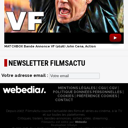
►
MATCHBOX Bande Annonce VF (2026) John Cena, Action
NEWSLETTER FILMSACTU
Votre adresse email :
MENTIONS LÉGALES
|
CGU
|
CGV
|
POLITIQUE DONNÉES PERSONNELLES
|
COOKIES
|
PRÉFÉRENCE COOKIES
|
CONTACT
Depuis 2007, FilmsActu couvre l'actualité des films et séries au cinéma, à la TV
et sur toutes les plateformes.
Critiques, trailers, bandes-annonces, sorties vidéo, streaming...
Filmsactu est édité par
Webedia
Réalisation Vitalyn