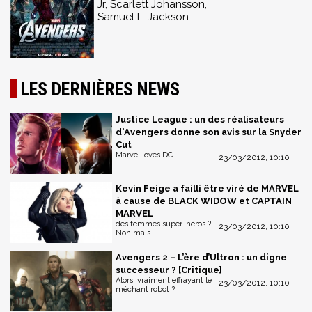
Jr, Scarlett Johansson,
Samuel L. Jackson...
LES DERNIÈRES NEWS
Justice League : un des réalisateurs
d'Avengers donne son avis sur la Snyder
Cut
Marvel loves DC
23/03/2012, 10:10
Kevin Feige a failli être viré de MARVEL
à cause de BLACK WIDOW et CAPTAIN
MARVEL
des femmes super-héros ?
23/03/2012, 10:10
Non mais...
Avengers 2 – L’ère d’Ultron : un digne
successeur ? [Critique]
Alors, vraiment effrayant le
23/03/2012, 10:10
méchant robot ?