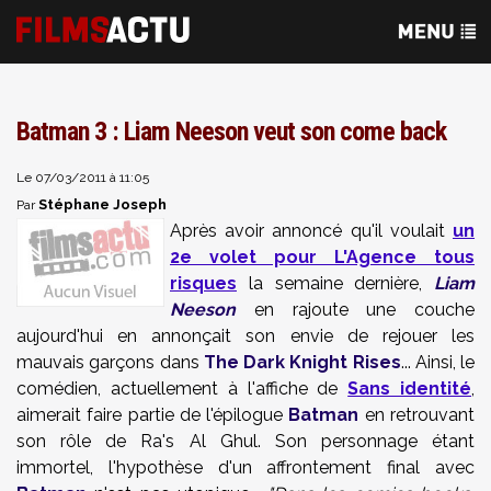
Batman 3 : Liam Neeson veut son come back
Le 07/03/2011 à 11:05
Stéphane Joseph
Par
Après avoir annoncé qu'il voulait
un
2e volet pour L'Agence tous
risques
la semaine dernière,
Liam
Neeson
en rajoute une couche
aujourd'hui en annonçait son envie de rejouer les
mauvais garçons dans
The Dark Knight Rises
... Ainsi, le
comédien, actuellement à l'affiche de
Sans identité
,
aimerait faire partie de l'épilogue
Batman
en retrouvant
son rôle de Ra's Al Ghul. Son personnage étant
immortel, l'hypothèse d'un affrontement final avec