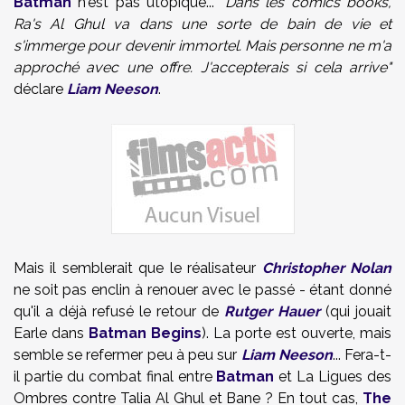
Batman
n'est pas utopique...
"Dans les comics books,
Ra's Al Ghul va dans une sorte de bain de vie et
s'immerge pour devenir immortel. Mais personne ne m'a
approché avec une offre. J'accepterais si cela arrive"
déclare
Liam Neeson
.
Mais il semblerait que le réalisateur
Christopher Nolan
ne soit pas enclin à renouer avec le passé - étant donné
qu'il a déjà refusé le retour de
Rutger Hauer
(qui jouait
Earle dans
Batman Begins
). La porte est ouverte, mais
semble se refermer peu à peu sur
Liam Neeson
... Fera-t-
il partie du combat final entre
Batman
et La Ligues des
Ombres contre Talia Al Ghul et Bane ? En tout cas,
The