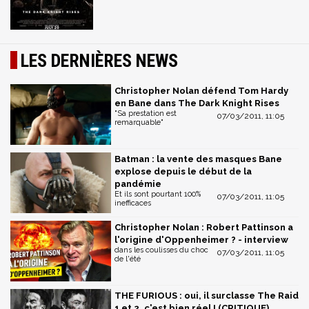
LES DERNIÈRES NEWS
Christopher Nolan défend Tom Hardy
en Bane dans The Dark Knight Rises
"Sa prestation est
07/03/2011, 11:05
remarquable"
Batman : la vente des masques Bane
explose depuis le début de la
pandémie
Et ils sont pourtant 100%
07/03/2011, 11:05
inefficaces
Christopher Nolan : Robert Pattinson a
l'origine d'Oppenheimer ? - interview
dans les coulisses du choc
07/03/2011, 11:05
de l'été
THE FURIOUS : oui, il surclasse The Raid
1 et 2, c'est bien réel ! (CRITIQUE)