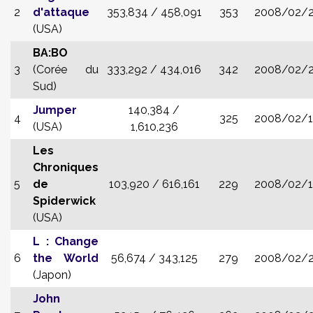
2
d'attaque
353,834 /
458,091
353
2008/02/
(USA)
BA:BO
3
(Corée du
333,292 /
434,016
342
2008/02/
Sud)
Jumper
140,384 /
4
325
2008/02/
(USA)
1,610,236
Les
Chroniques
5
de
103,920 /
616,161
229
2008/02/
Spiderwick
(USA)
L : Change
6
the World
56,674 /
343,125
279
2008/02/2
(Japon)
John