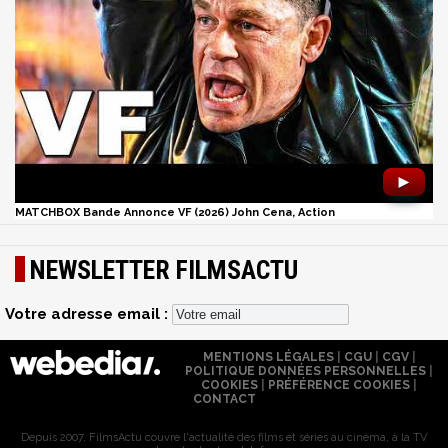
►
MATCHBOX Bande Annonce VF (2026) John Cena, Action
NEWSLETTER FILMSACTU
Votre adresse email :
MENTIONS LÉGALES
|
CGU
|
CGV
|
POLITIQUE DONNÉES PERSONNELLES
|
COOKIES
|
PRÉFÉRENCE COOKIES
|
CONTACT
Depuis 2007, FilmsActu couvre l'actualité des films et séries au cinéma, à la TV