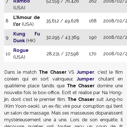
7
Rambo
52,159 /
76,426
262
2008/02/
(USA)
L'Amour de
8
35,612 /
49,628
168
2008/02/
l'or
(USA)
Kung Fu
9
32,295 /
43,369
190
2008/02/
Dunk
(HK)
Rogue
10
28,231 /
37,598
170
2008/02/
(USA)
Dans le match
The Chaser
VS
Jumper
, c'est le film
coréen qui en sort vainqueur,
Jumper
chutant en
quatrième place tandis que
The Chaser
domine une
nouvelle fois le box-office. Ecrit et réalisé par Na Hong-
jin, dont c'est le premier film,
The Chaser
suit Jung-ho
(Kim Yoon-seok), un ex-flic viré pour corruption qui tient
un salon de massage. Mais ses masseuses disparaissent
mystérieusement une à une. Lors de son enquête, il
découvre qu'elles ont toutes reçu un coup de fil