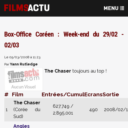
Box-Office Coréen : Week-end du 29/02 -
02/03
Le 05/03/2008 à 11:23
Yann Rutledge
Par
The Chaser
toujours au top !
#
Film
Entrées/Cumul
Ecrans
Sortie
The Chaser
627,749 /
1
(Corée du
490
2008/02/
2,895,001
Sud)
Angles