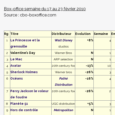
Box-office
semaine du 17 au 23 février 2010
Source :
cbo-boxoffice.com
Rg
Titre
Distributeur
Evolution
Semaine
En
1
La Princesse et la
Walt Disney
+8%
4
grenouille
studios
2
Valentine’s Day
Warner Bros
N
1
3
Le Mac
ARP selection
N
1
4
Avatar
20th century fox
-13%
10
5
Sherlock Holmes
Warner bros
-26%
3
6
Océans
Pathé
-16%
4
Distribution
7
Percy Jackson le voleur
20th century fox
-26%
2
de foudre
8
Planète 51
UGC distribution
+5%
3
9
Hors de contrôle
Metropolitan
N
1