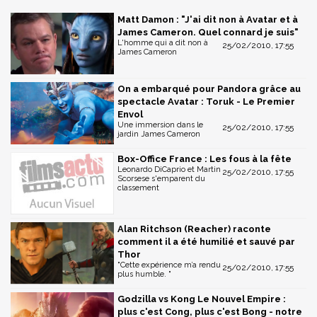
Matt Damon : "J'ai dit non à Avatar et à
James Cameron. Quel connard je suis"
L'homme qui a dit non à
25/02/2010, 17:55
James Cameron
On a embarqué pour Pandora grâce au
spectacle Avatar : Toruk - Le Premier
Envol
Une immersion dans le
25/02/2010, 17:55
jardin James Cameron
Box-Office France : Les fous à la fête
Leonardo DiCaprio et Martin
25/02/2010, 17:55
Scorsese s'emparent du
classement
Alan Ritchson (Reacher) raconte
comment il a été humilié et sauvé par
Thor
"Cette expérience m’a rendu
25/02/2010, 17:55
plus humble. "
Godzilla vs Kong Le Nouvel Empire :
plus c'est Cong, plus c'est Bong - notre