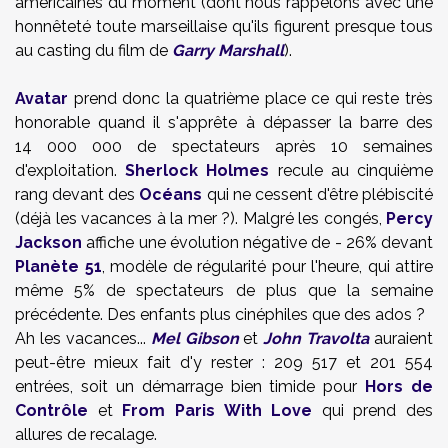
américaines du moment (dont nous rappelons avec une
honnêteté toute marseillaise qu'ils figurent presque tous
au casting du film de
Garry Marshall
).
Avatar
prend donc la quatrième place ce qui reste très
honorable quand il s'apprête à dépasser la barre des
14 000 000 de spectateurs après 10 semaines
d'exploitation.
Sherlock Holmes
recule au cinquième
rang devant des
Océans
qui ne cessent d'être plébiscité
(déjà les vacances à la mer ?). Malgré les congés,
Percy
Jackson
affiche une évolution négative de - 26% devant
Planète 51
, modèle de régularité pour l'heure, qui attire
même 5% de spectateurs de plus que la semaine
précédente. Des enfants plus cinéphiles que des ados ?
Ah les vacances...
Mel Gibson
et
John Travolta
auraient
peut-être mieux fait d'y rester : 209 517 et 201 554
entrées, soit un démarrage bien timide pour
Hors de
Contrôle
et
From Paris With Love
qui prend des
allures de recalage.