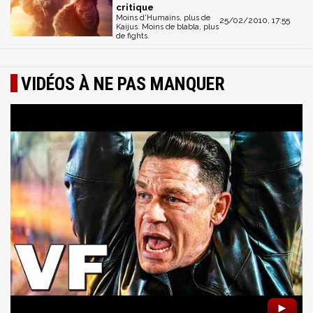
critique
Moins d'Humains, plus de
25/02/2010, 17:55
Kaijus. Moins de blabla, plus
de fights.
VIDÉOS À NE PAS MANQUER
►