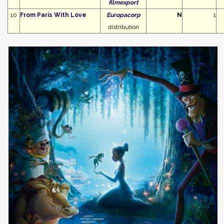
filmexport
10
From Paris With Love
Europacorp
N
1
distribution