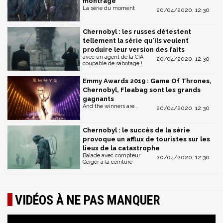
montrage
La série du moment
20/04/2020, 12:30
Chernobyl : les russes détestent
tellement la série qu'ils veulent
produire leur version des faits
avec un agent de la CIA
20/04/2020, 12:30
coupable de sabotage !
Emmy Awards 2019 : Game Of Thrones,
Chernobyl, Fleabag sont les grands
gagnants
And the winners are...
20/04/2020, 12:30
Chernobyl : le succès de la série
provoque un afflux de touristes sur les
lieux de la catastrophe
Balade avec compteur
20/04/2020, 12:30
Geiger à la ceinture
VIDÉOS À NE PAS MANQUER