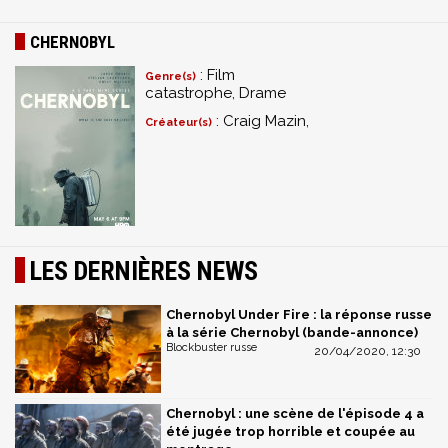
CHERNOBYL
: Film
Genre(s)
catastrophe, Drame
: Craig Mazin,
Créateur(s)
LES DERNIÈRES NEWS
Chernobyl Under Fire : la réponse russe
à la série Chernobyl (bande-annonce)
Blockbuster russe
20/04/2020, 12:30
Chernobyl : une scène de l'épisode 4 a
été jugée trop horrible et coupée au