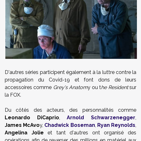
D'autres séries participent également à la luttre contre la
propagation du Covid-19 et font dons de leurs
accessoires comme
Grey's Anatom
y ou t
he Resident
sur
la FOX.
Du côtés des acteurs, des personnalités comme
Leonardo DiCaprio
,
Arnold Schwarzenegger
,
James McAvo
y,
Chadwick Boseman
,
Ryan Reynolds
,
Angelina Jolie
et tant d'autres ont organisé des
opérations afin de reverser des millions en matériel aux