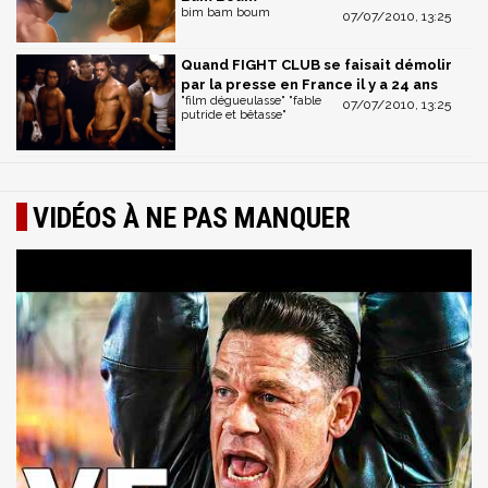
bim bam boum
07/07/2010, 13:25
Quand FIGHT CLUB se faisait démolir
par la presse en France il y a 24 ans
"film dégueulasse" "fable
07/07/2010, 13:25
putride et bêtasse"
VIDÉOS À NE PAS MANQUER