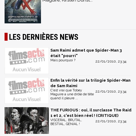
Maguire, Kirsten Dunst...
LES DERNIÈRES NEWS
Sam Raimi admet que Spider-Man 3
était "pourri"
Mais pourquoi ?
22/01/2010, 23:34
Enfin la vérité sur la trilogie Spider-Man
de Sam Raimi
C'est vrai que Tobey
22/01/2010, 23:34
Maguire a une drôle de tête
quand il pleure ...
THE FURIOUS : oui, il surclasse The Raid
1 et 2, c'est bien réel ! (CRITIQUE)
VISCERAL, BRUTAL,
22/01/2010, 23:34
BESTIAL, GENIAL !