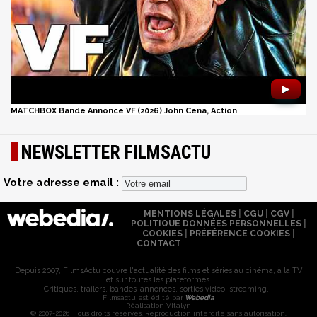
►
MATCHBOX Bande Annonce VF (2026) John Cena, Action
NEWSLETTER FILMSACTU
Votre adresse email :
MENTIONS LÉGALES
|
CGU
|
CGV
|
POLITIQUE DONNÉES PERSONNELLES
|
COOKIES
|
PRÉFÉRENCE COOKIES
|
CONTACT
Depuis 2007, FilmsActu couvre l'actualité des films et séries au cinéma, à la TV
et sur toutes les plateformes.
Critiques, trailers, bandes-annonces, sorties vidéo, streaming...
Filmsactu est édité par
Webedia
Réalisation Vitalyn
© 2007-2026 Tous droits réservés. Reproduction interdite sans autorisation.