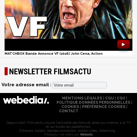
►
MATCHBOX Bande Annonce VF (2026) John Cena, Action
NEWSLETTER FILMSACTU
Votre adresse email :
MENTIONS LÉGALES
|
CGU
|
CGV
|
POLITIQUE DONNÉES PERSONNELLES
|
COOKIES
|
PRÉFÉRENCE COOKIES
|
CONTACT
Depuis 2007, FilmsActu couvre l'actualité des films et séries au cinéma, à la TV
et sur toutes les plateformes.
Critiques, trailers, bandes-annonces, sorties vidéo, streaming...
Filmsactu est édité par
Webedia