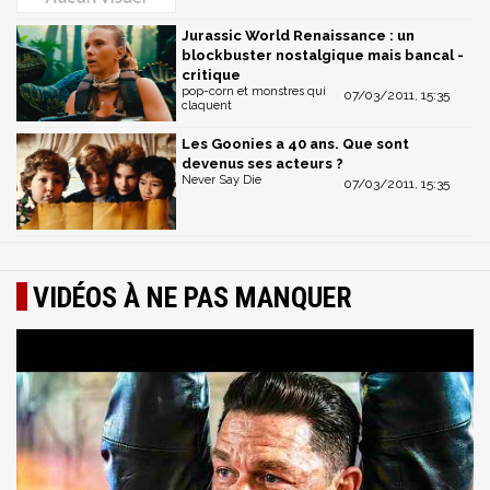
Jurassic World Renaissance : un
blockbuster nostalgique mais bancal -
critique
pop-corn et monstres qui
07/03/2011, 15:35
claquent
Les Goonies a 40 ans. Que sont
devenus ses acteurs ?
Never Say Die
07/03/2011, 15:35
VIDÉOS À NE PAS MANQUER