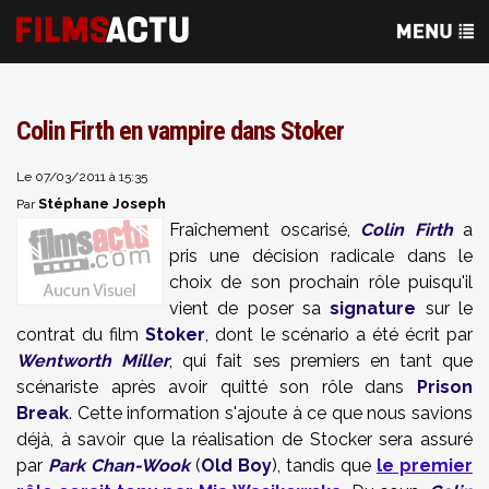
Colin Firth en vampire dans Stoker
Le 07/03/2011 à 15:35
Stéphane Joseph
Par
Fraîchement oscarisé,
Colin Firth
a
pris une décision radicale dans le
choix de son prochain rôle puisqu'il
vient de poser sa
signature
sur le
contrat du film
Stoker
, dont le scénario a été écrit par
Wentworth Miller
, qui fait ses premiers en tant que
scénariste après avoir quitté son rôle dans
Prison
Break
. Cette information s'ajoute à ce que nous savions
déjà, à savoir que la réalisation de Stocker sera assuré
par
Park Chan-Wook
(
Old Boy
), tandis que
le premier