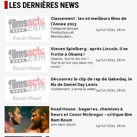
LES DERNIÈRES NEWS
Classement : les 20 meilleurs films de
l'Année 2013
Catégorie Grosses
14/12/2011, 16:10
Productions et
Blockbusters...
Steven Spielberg : après Lincoln, il se
frotte à Obama !
Obama, You're son fun !
14/12/2011, 16:10
You're so fun you blow my
mind !
Découvrez le clip de rap de Gabeday, le
fils de Daniel Day Lewis
Visiblement, il aime la weed
14/12/2011, 16:10
...
Road House : bagarres, chemises à
fleurs et Conor McGregor - critique Bim
Bam Boum
bim bam boum
14/12/2011, 16:10