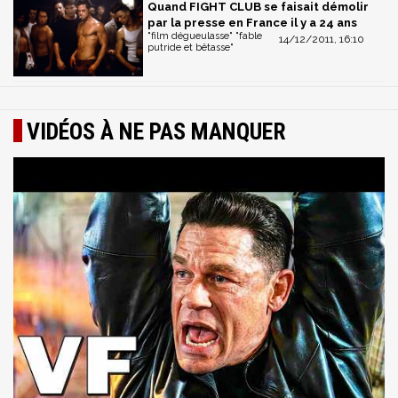
Quand FIGHT CLUB se faisait démolir
par la presse en France il y a 24 ans
"film dégueulasse" "fable
14/12/2011, 16:10
putride et bêtasse"
VIDÉOS À NE PAS MANQUER