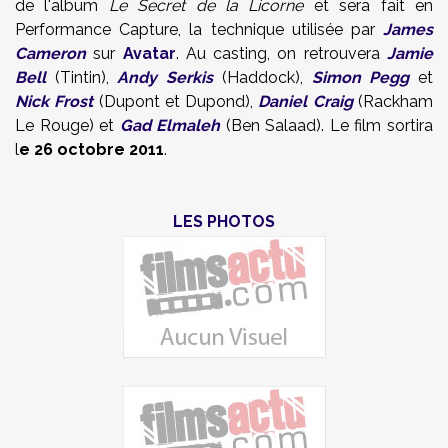
de l'album
Le Secret de la Licorne
et sera fait en
Performance Capture, la technique utilisée par
James
Cameron
sur
Avatar
. Au casting, on retrouvera
Jamie
Bell
(Tintin),
Andy Serkis
(Haddock),
Simon Pegg
et
Nick Frost
(Dupont et Dupond),
Daniel Craig
(Rackham
Le Rouge) et
Gad Elmaleh
(Ben Salaad). Le film sortira
l
e 26 octobre 2011
.
LES PHOTOS