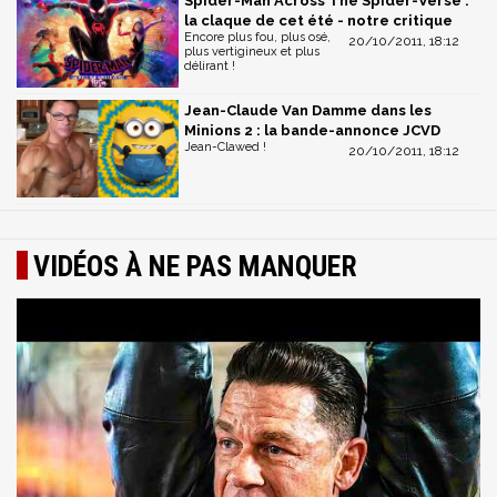
Spider-Man Across The Spider-Verse :
la claque de cet été - notre critique
Encore plus fou, plus osé,
20/10/2011, 18:12
plus vertigineux et plus
délirant !
Jean-Claude Van Damme dans les
Minions 2 : la bande-annonce JCVD
Jean-Clawed !
20/10/2011, 18:12
VIDÉOS À NE PAS MANQUER