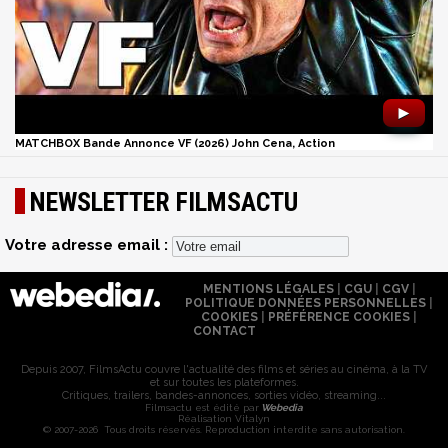
►
MATCHBOX Bande Annonce VF (2026) John Cena, Action
NEWSLETTER FILMSACTU
Votre adresse email :
MENTIONS LÉGALES
|
CGU
|
CGV
|
POLITIQUE DONNÉES PERSONNELLES
|
COOKIES
|
PRÉFÉRENCE COOKIES
|
CONTACT
Depuis 2007, FilmsActu couvre l'actualité des films et séries au cinéma, à la TV
et sur toutes les plateformes.
Critiques, trailers, bandes-annonces, sorties vidéo, streaming...
Filmsactu est édité par
Webedia
Réalisation Vitalyn
© 2007-2026 Tous droits réservés. Reproduction interdite sans autorisation.