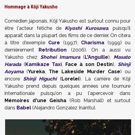
Hommage à Kôji Yakusho
Comédien japonais, Kôji Yakusho est surtout connu pour
être l'acteur fétiche de
Kiyoshi Kurosawa
, puisqu'il
apparaît dans la plupart des films de ce dernier. On citera
à titre d'exemple
Cure
(1997),
Charisma
(1999) ou
dernièrement
Retribution
(2006). On a aussi vu
Yakusho chez
Shohei Imamura
(
L'Anguille
),
Masato
Harada
(
Kamikaze Taxi
,
Face à son Destin
),
Shinji
Aoyama
(
Yureka
,
The Lakeside Murder Case
) ou
encore
Shinji Higuchi
(
Lorelei
). La carrière de Kôji
Yakusho prend depuis quelques années une tournure
internationale puisqu'on a pu l'apercevoir dans
Mémoires d'une Geisha
(Rob Marshall) et surtout
dans
Babel
(Alejandro Gonzalez Inarritu).