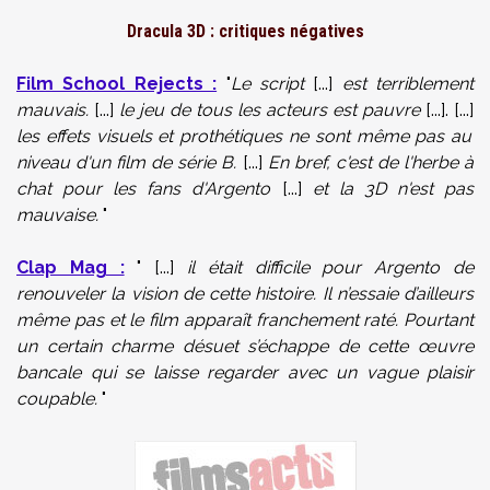
Dracula 3D : critiques négatives
Film School Rejects :
"
Le script
[...]
est terriblement
mauvais.
[...]
le jeu de tous les acteurs est pauvre
[...]. [...]
les effets visuels et prothétiques ne sont même pas au
niveau d'un film de série B.
[...]
En bref, c'est de l'herbe à
chat pour les fans d'Argento
[...]
et la 3D n'est pas
mauvaise.
"
Clap Mag :
" [...]
il était difficile pour Argento de
renouveler la vision de cette histoire. Il n’essaie d’ailleurs
même pas et le film apparaît franchement raté. Pourtant
un certain charme désuet s’échappe de cette œuvre
bancale qui se laisse regarder avec un vague plaisir
coupable.
"