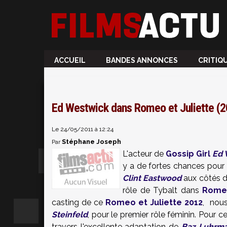
ACCUEIL
BANDES ANNONCES
CRITIQ
Ed Westwick dans Romeo et Juliette (
Le 24/05/2011 à 12:24
Stéphane Joseph
Par
L'acteur de
Gossip Girl
Ed 
y a de fortes chances pour 
Clint Eastwood
aux côtés 
rôle de Tybalt dans
Romeo
casting de ce
Romeo et Juliette 2012
, nous
Steinfeld
, pour le premier rôle féminin. Pour c
travers l'excellente adaptation de
Baz Luhrm