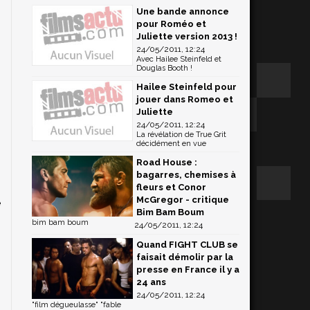
Une bande annonce
pour Roméo et
Juliette version 2013 !
24/05/2011, 12:24
Avec Hailee Steinfeld et
Douglas Booth !
Hailee Steinfeld pour
jouer dans Romeo et
Juliette
24/05/2011, 12:24
La révélation de True Grit
décidément en vue
s
Road House :
n
bagarres, chemises à
n
fleurs et Conor
McGregor - critique
e
Bim Bam Boum
bim bam boum
24/05/2011, 12:24
Quand FIGHT CLUB se
faisait démolir par la
presse en France il y a
24 ans
24/05/2011, 12:24
"film dégueulasse" "fable