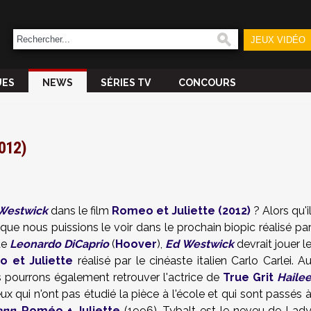
JEUX VIDÉO
UES
NEWS
SÉRIES TV
CONCOURS
2012)
Westwick
dans le film
Romeo et Juliette (2012)
? Alors qu'i
que nous puissions le voir dans le prochain biopic réalisé pa
de
Leonardo DiCaprio
(
Hoover
),
Ed Westwick
devrait jouer l
 et Juliette
réalisé par le cinéaste italien Carlo Carlei. A
 pourrons également retrouver l'actrice de
True Grit
Haile
eux qui n'ont pas étudié la pièce à l'école et qui sont passés 
ann
,
Roméo + Juliette
(1996), Tybalt est le neveu de Lad