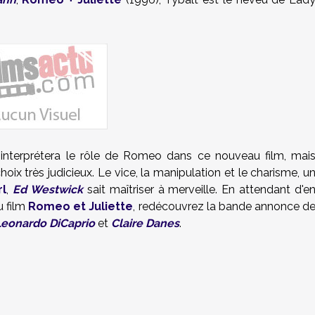
interprétera le rôle de Romeo dans ce nouveau film, mai
oix très judicieux. Le vice, la manipulation et le charisme, u
rl
,
Ed Westwick
sait maîtriser à merveille. En attendant d'e
u film
Romeo et Juliette
, redécouvrez la bande annonce d
Leonardo DiCaprio
et
Claire Danes
.