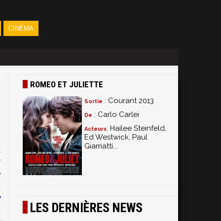
CINÉMA
ROMEO ET JULIETTE
: Courant 2013
Sortie
: Carlo Carlei
De
: Hailee Steinfeld,
Acteurs
Ed Westwick, Paul
Giamatti...
l
r
e
u
e
LES DERNIÈRES NEWS
à
y