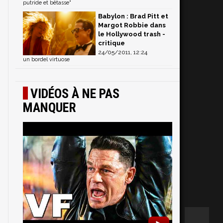
putride et bêtasse"
Babylon : Brad Pitt et
Margot Robbie dans
le Hollywood trash -
critique
24/05/2011, 12:24
un bordel virtuose
VIDÉOS À NE PAS
MANQUER