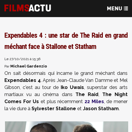
Expendables 4 : une star de The Raid en grand
méchant face à Stallone et Statham
Le 27/10/2021 à 15:36
Michael Gardenzio
Par
On sait désormais qui incarne le grand méchant dans
Expendables 4
. Après Jean-Claude Van Damme et Mel
Gibson, c'est au tour de
Iko Uwais
, superstar des arts
martiaux vu au cinéma dans
The Raid
,
The Night
Comes For Us
et plus récemment
22 Miles
, de mener
la vie dure à
Sylvester Stallone
et
Jason Statham
.