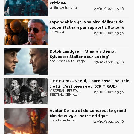
critique
le film de la honte
27/10/2021, 15:36
Expendables 4 : la salaire délirant de
Jason Statham par rapport à Stallone
La Moula
27/10/2021, 15:36
Dolph Lundgren : "J'aurais démoli
Sylvester Stallone sur un ring"
don't mess with Drago
27/10/2021, 15:36
THE FURIOUS : oui, il surclasse The Raid
1 et 2, c'est bien réel ! (CRITIQUE)
VISCERAL, BRUTAL,
27/10/2021, 15:36
BESTIAL, GENIAL !
Avatar De feu et de cendres : le grand
film de 2025 ? - notre critique
grand spectacle
27/10/2021, 15:36