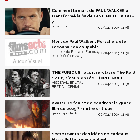
Comment la mort de PAUL WALKER a
transformé la fin de FAST AND FURIOUS
7
la Famille
02/04/2015, 11:58
Mort de Paul Walker : Porsche a été
reconnu non coupable
L'acteur de Fast and Furious
02/04/2015, 11:58
est décédé en 2013
THE FURIOUS : oui, il surclasse The Raid
1 et 2, c'est bien réel ! (CRITIQUE)
VISCERAL, BRUTAL,
02/04/2015, 11:58
BESTIAL, GENIAL !
Avatar De feu et de cendres : le grand
film de 2025 ? - notre critique
grand spectacle
02/04/2015, 11:58
Secret Santa : des idées de cadeaux
Harry Potter pour ce Noël