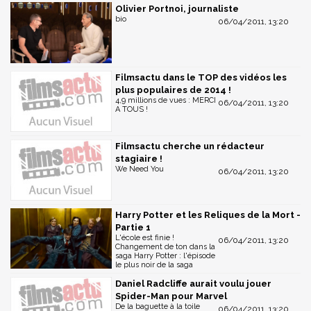
Olivier Portnoi, journaliste
bio
06/04/2011, 13:20
Filmsactu dans le TOP des vidéos les
plus populaires de 2014 !
4,9 millions de vues : MERCI
06/04/2011, 13:20
A TOUS !
Filmsactu cherche un rédacteur
stagiaire !
We Need You
06/04/2011, 13:20
Harry Potter et les Reliques de la Mort -
Partie 1
L'école est finie !
06/04/2011, 13:20
Changement de ton dans la
saga Harry Potter : l'épisode
le plus noir de la saga
Daniel Radcliffe aurait voulu jouer
Spider-Man pour Marvel
De la baguette à la toile
06/04/2011, 13:20