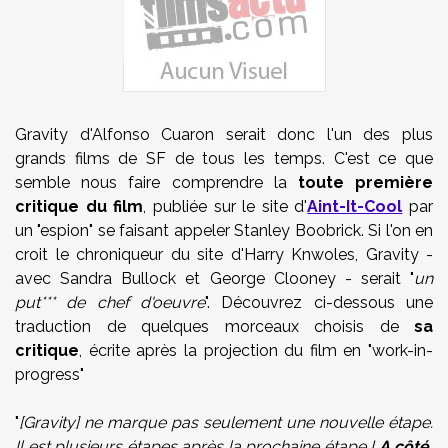
Gravity d'Alfonso Cuaron serait donc l'un des plus
grands films de SF de tous les temps. C'est ce que
semble nous faire comprendre la
toute première
critique du film
, publiée sur le site d'
Aint-It-Cool
par
un "espion" se faisant appeler Stanley Boobrick. Si l'on en
croit le chroniqueur du site d'
Harry Knwoles, Gravity -
avec Sandra Bullock et George Clooney - serait "
un
put*** de chef d'oeuvre
". Découvrez ci-dessous une
traduction de quelques morceaux choisis de
sa
critique
, écrite après la projection du film en "work-in-
progress"
"
[Gravity] ne marque pas seulement une nouvelle étape.
Il est plusieurs étapes après la prochaine étape !
A côté,