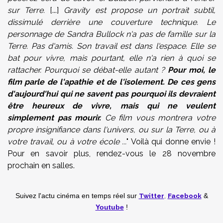
sur Terre.
[...]
Gravity
est propose un portrait subtil,
dissimulé derrière une couverture technique.
Le
personnage
de Sandra Bullock
n'a pas de famille
sur la
Terre.
Pas d'amis
.
Son travail est
dans l'espace
.
Elle se
bat pour vivre
,
mais pourtant, elle n'a rien à quoi se
rattacher.
Pourquoi
se débat-elle autant ?
Pour moi, le
film parle de
l'apathie
et de l'isolement
.
De ces
gens
d'aujourd'hui
qui ne savent pas
pourquoi ils devraient
être
heureux de
vivre, mais qui ne veulent
simplement
pas
mourir
.
Ce film vous montrera
votre
propre insignifiance
dans l'univers
,
ou sur la Terre,
ou à
votre travail
,
ou à
votre école
...
" Voilà qui donne envie !
Pour en savoir plus, rendez-vous le 28 novembre
prochain en salles.
Twitter
,
Facebook
Suivez l'actu cinéma en temps réel
sur
&
Youtube
!