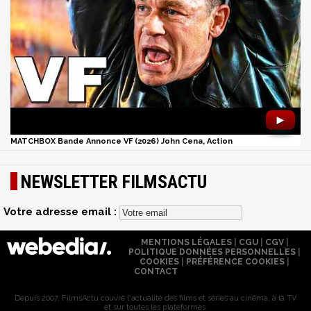
►
MATCHBOX Bande Annonce VF (2026) John Cena, Action
NEWSLETTER FILMSACTU
Votre adresse email :
MENTIONS LÉGALES
|
CGU
|
CGV
|
POLITIQUE DONNÉES PERSONNELLES
|
COOKIES
|
PRÉFÉRENCE COOKIES
|
CONTACT
Depuis 2007, FilmsActu couvre l'actualité des films et séries au cinéma, à la TV
et sur toutes les plateformes.