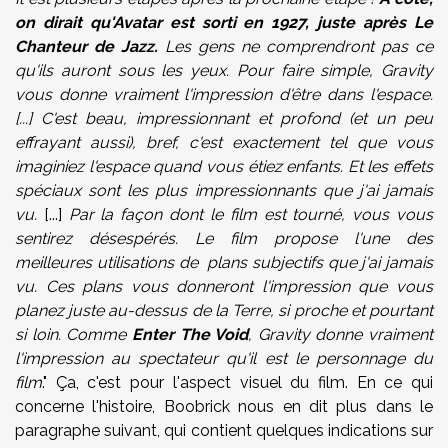
on dirait qu'Avatar est sorti en 1927, juste après Le
Chanteur de Jazz.
Les gens ne comprendront pas ce
qu'ils auront sous les yeux. Pour faire simple, Gravity
vous donne vraiment l'impression d'être dans l'espace.
[...] C'est beau,
impressionnant
et profond
(
et un peu
effrayant
aussi)
, bref, c'est exactement tel que vous
imaginiez l'espace quand vous étiez enfants. Et les effets
spéciaux sont les plus impressionnants que j'ai jamais
vu.
[...]
P
ar
la façon dont le
film est tourné
,
vous vous
sentirez désespérés
. Le film propose l'une
des
meilleures utilisations
de
plans subjectifs
que j'ai jamais
vu
. Ces plans v
ous donneront l'impression que vous
planez
juste au-dessus
de la Terre
,
si proche
et pourtant
si
loin. Comme
Enter The Void
, Gravity donne vraiment
l'impression au spectateur qu'il est le personnage du
film
."
Ça, c'est pour l'aspect visuel du film. En ce qui
concerne l'histoire, Boobrick nous en dit plus dans le
paragraphe suivant, qui contient quelques indications sur