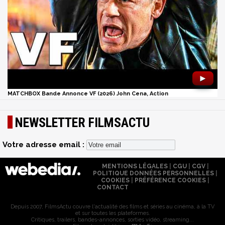
►
MATCHBOX Bande Annonce VF (2026) John Cena, Action
NEWSLETTER FILMSACTU
Votre adresse email :
MENTIONS LÉGALES
|
CGU
|
CGV
|
POLITIQUE DONNÉES PERSONNELLES
|
COOKIES
|
PRÉFÉRENCE COOKIES
|
CONTACT
Depuis 2007, FilmsActu couvre l'actualité des films et séries au cinéma, à la TV
et sur toutes les plateformes.
Critiques, trailers, bandes-annonces, sorties vidéo, streaming...