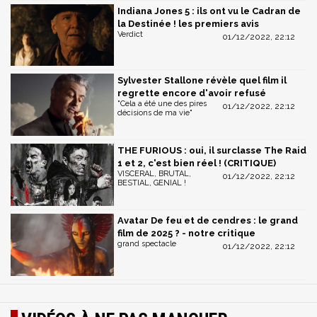
Indiana Jones 5 : ils ont vu le Cadran de
la Destinée ! les premiers avis
Verdict
01/12/2022, 22:12
Sylvester Stallone révèle quel film il
regrette encore d'avoir refusé
"Cela a été une des pires
01/12/2022, 22:12
décisions de ma vie"
THE FURIOUS : oui, il surclasse The Raid
1 et 2, c'est bien réel ! (CRITIQUE)
VISCERAL, BRUTAL,
01/12/2022, 22:12
BESTIAL, GENIAL !
Avatar De feu et de cendres : le grand
film de 2025 ? - notre critique
grand spectacle
01/12/2022, 22:12