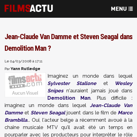
Jean-Claude Van Damme et Steven Seagal dans
Demolition Man ?
Le 04/03/2008 à 17:11
Yann Rutledge
Par
Imaginez un monde dans lequel
Sylvester Stallone
et
Wesley
Snipes
n'auraient jamais joué dans
Demolition Man
. Plus difficile :
imaginez un monde dans lequel
Jean-Claude Van
Damme
et
Steven Seagal
jouent dans le film de
Marco
Brambilla
... Oui, l'acteur belge a récemment avoué à la
chaîne musicale MTV qu'il avait été un temps en
pourparler avec les producteurs pour interprêter le rôle