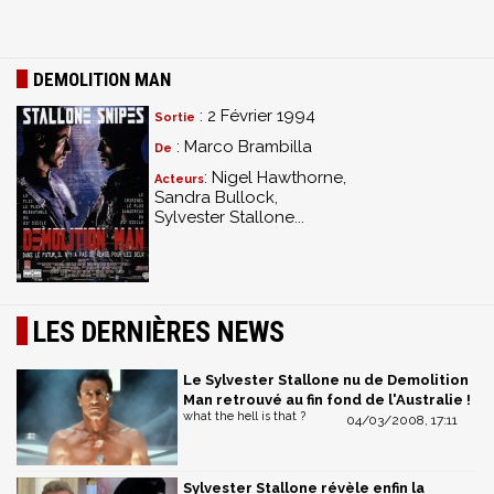
DEMOLITION MAN
: 2 Février 1994
Sortie
: Marco Brambilla
De
: Nigel Hawthorne,
Acteurs
Sandra Bullock,
Sylvester Stallone...
LES DERNIÈRES NEWS
Le Sylvester Stallone nu de Demolition
Man retrouvé au fin fond de l'Australie !
what the hell is that ?
04/03/2008, 17:11
Sylvester Stallone révèle enfin la