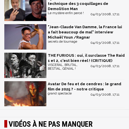
technique des 3 coquillages de
Demolition Man
Le mystère enfin percé !
04/03/2008, 17:11
"Jean-Claude Van Damme, la France lui
a fait beaucoup de mal" interview
Michaël Youn /Ragnar
secrets de tournage
04/03/2008, 17:11
THE FURIOUS : oui, il surclasse The Raid
1 et 2, c'est bien réel ! (CRITIQUE)
VISCERAL, BRUTAL,
04/03/2008, 17:11
BESTIAL, GENIAL !
Avatar De feu et de cendres : le grand
film de 2025 ? - notre critique
grand spectacle
04/03/2008, 17:11
VIDÉOS À NE PAS MANQUER