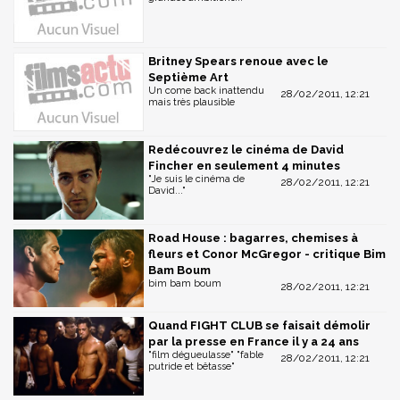
Britney Spears renoue avec le
Septième Art
Un come back inattendu
28/02/2011, 12:21
mais très plausible
Redécouvrez le cinéma de David
Fincher en seulement 4 minutes
"Je suis le cinéma de
28/02/2011, 12:21
David..."
Road House : bagarres, chemises à
fleurs et Conor McGregor - critique Bim
Bam Boum
bim bam boum
28/02/2011, 12:21
Quand FIGHT CLUB se faisait démolir
par la presse en France il y a 24 ans
"film dégueulasse" "fable
28/02/2011, 12:21
putride et bêtasse"