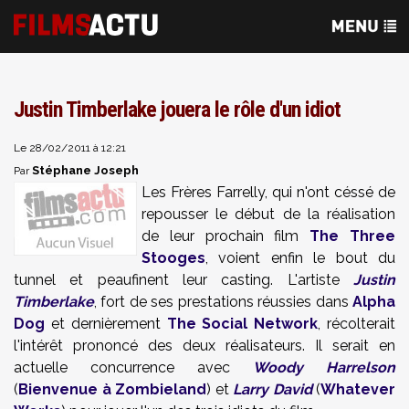
Justin Timberlake jouera le rôle d'un idiot
Le 28/02/2011 à 12:21
Stéphane Joseph
Par
Les Frères Farrelly, qui n'ont céssé de
repousser le début de la réalisation
de leur prochain film
The Three
Stooges
, voient enfin le bout du
tunnel et peaufinent leur casting. L'artiste
Justin
Timberlake
, fort de ses prestations réussies dans
Alpha
Dog
et dernièrement
The Social Network
, récolterait
l'intérêt prononcé des deux réalisateurs. Il serait en
actuelle concurrence avec
Woody Harrelson
(
Bienvenue à Zombieland
) et
Larry David
(
Whatever