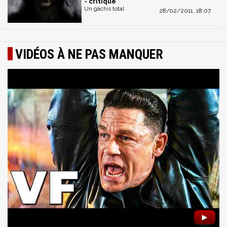
- critique
Un gâchis total
28/02/2011, 18:07
VIDÉOS À NE PAS MANQUER
►