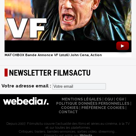
►
MATCHBOX Bande Annonce VF (2026) John Cena, Action
NEWSLETTER FILMSACTU
Votre adresse email :
MENTIONS LÉGALES
|
CGU
|
CGV
|
POLITIQUE DONNÉES PERSONNELLES
|
COOKIES
|
PRÉFÉRENCE COOKIES
|
CONTACT
Depuis 2007, FilmsActu couvre l'actualité des films et séries au cinéma, à la TV
et sur toutes les plateformes.
Critiques, trailers, bandes-annonces, sorties vidéo, streaming...
Filmsactu est édité par
Webedia