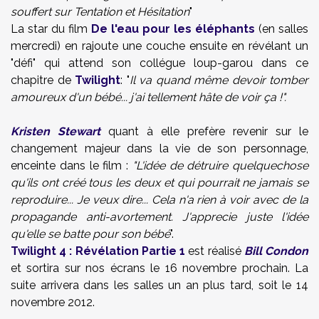
souffert sur Tentation et Hésitation
"
La star du film
De l'eau pour les éléphants
(en salles
mercredi) en rajoute une couche ensuite en révélant un
"défi" qui attend son collégue loup-garou dans ce
chapitre de
Twilight
: "
Il va quand même devoir tomber
amoureux d'un bébé... j'ai tellement hâte de voir ça !".
Kristen Stewart
quant à elle prefère revenir sur le
changement majeur dans la vie de son personnage,
enceinte dans le film :
"L'idée de détruire quelquechose
qu'ils ont créé tous les deux et qui pourrait ne jamais se
reproduire... Je veux dire... Cela n'a rien à voir avec de la
propagande anti-avortement. J'apprecie juste l'idée
qu'elle se batte pour son bébé
".
Twilight 4 : Révélation Partie 1
est réalisé
Bill Condon
et sortira sur nos écrans le 16 novembre prochain. La
suite arrivera dans les salles un an plus tard, soit le 14
novembre 2012.