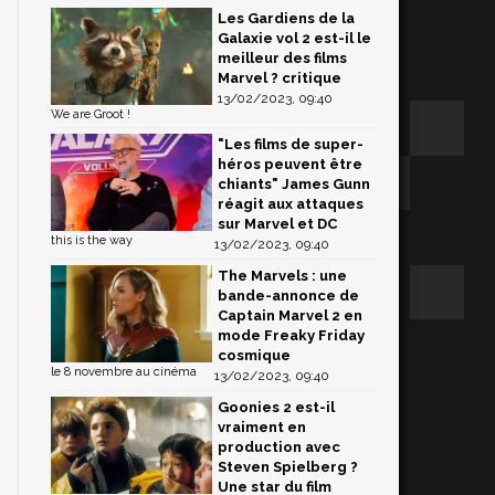
Les Gardiens de la
Galaxie vol 2 est-il le
meilleur des films
Marvel ? critique
13/02/2023, 09:40
We are Groot !
"Les films de super-
héros peuvent être
chiants" James Gunn
réagit aux attaques
sur Marvel et DC
this is the way
13/02/2023, 09:40
The Marvels : une
bande-annonce de
Captain Marvel 2 en
mode Freaky Friday
cosmique
le 8 novembre au cinéma
13/02/2023, 09:40
Goonies 2 est-il
vraiment en
production avec
Steven Spielberg ?
Une star du film