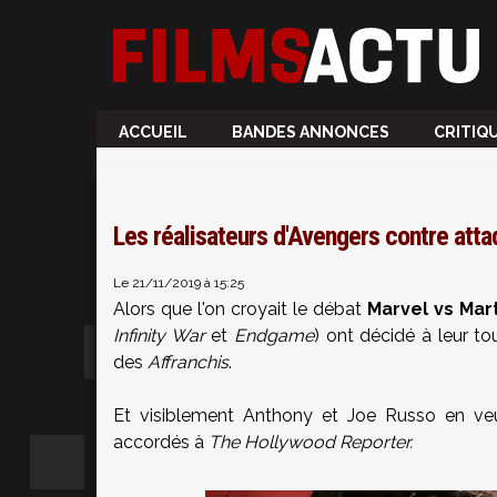
ACCUEIL
BANDES ANNONCES
CRITIQ
Les réalisateurs d'Avengers contre atta
Le 21/11/2019 à 15:25
Alors que l'on croyait le débat
Marvel vs Mar
Infinity War
et
Endgame
) ont décidé à leur to
des
Affranchis
.
Et visiblement Anthony et Joe Russo en veul
accordés à
The Hollywood Reporter.