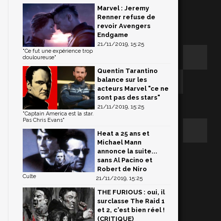
Marvel : Jeremy
Renner refuse de
revoir Avengers
Endgame
21/11/2019, 15:25
"Ce fut une expérience trop
douloureuse"
Quentin Tarantino
balance sur les
acteurs Marvel "ce ne
sont pas des stars"
21/11/2019, 15:25
"Captain America est la star.
Pas Chris Evans"
Heat a 25 ans et
Michael Mann
annonce la suite...
sans Al Pacino et
Robert de Niro
Culte
21/11/2019, 15:25
THE FURIOUS : oui, il
surclasse The Raid 1
et 2, c'est bien réel !
(CRITIQUE)