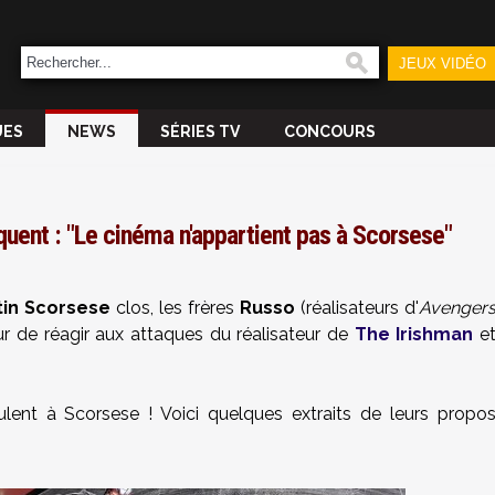
JEUX VIDÉO
UES
NEWS
SÉRIES TV
CONCOURS
quent : "Le cinéma n'appartient pas à Scorsese"
tin Scorsese
clos, les frères
Russo
(réalisateurs d'
Avenger
ur de réagir aux attaques du réalisateur de
The Irishman
e
ent à Scorsese ! Voici quelques extraits de leurs propo