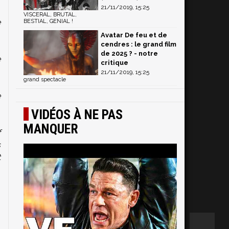
21/11/2019, 15:25
VISCERAL, BRUTAL,
e
BESTIAL, GENIAL !
Avatar De feu et de
cendres : le grand film
de 2025 ? - notre
e
critique
21/11/2019, 15:25
grand spectacle
e
VIDÉOS À NE PAS
MANQUER
f
s
t