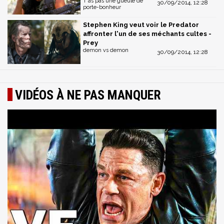
T'as pas une gueule de
30/09/2014, 12:28
porte-bonheur
Stephen King veut voir le Predator
affronter l'un de ses méchants cultes -
Prey
demon vs demon
30/09/2014, 12:28
VIDÉOS À NE PAS MANQUER