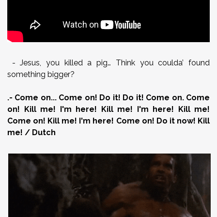
- Jesus, you killed a pig… Think you coulda’ found
something bigger?
.- Come on... Come on! Do it! Do it! Come on. Come
on! Kill me! I'm here! Kill me! I'm here! Kill me!
Come on! Kill me! I'm here! Come on! Do it now! Kill
me! / Dutch