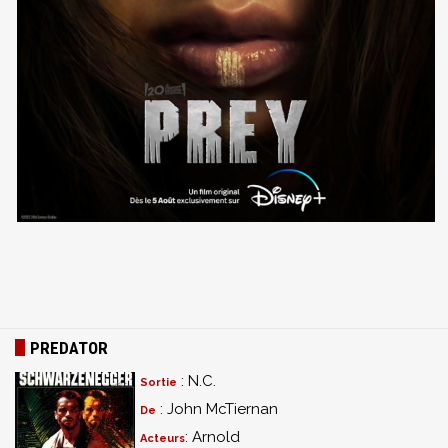
PREDATOR
: N.C.
Sortie
: John McTiernan
De
: Arnold
Acteurs