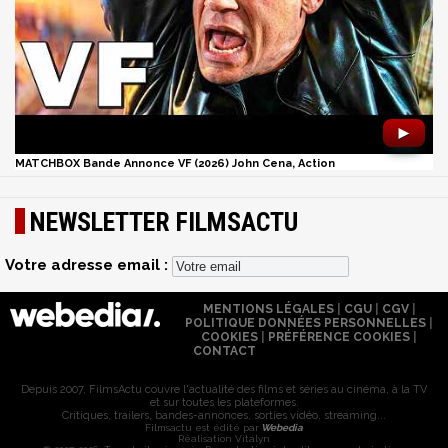
►
MATCHBOX Bande Annonce VF (2026) John Cena, Action
NEWSLETTER FILMSACTU
Votre adresse email :
MENTIONS LÉGALES
|
CGU
|
CGV
|
POLITIQUE DONNÉES PERSONNELLES
|
COOKIES
|
PRÉFÉRENCE COOKIES
|
CONTACT
Depuis 2007, FilmsActu couvre l'actualité des films et séries au cinéma, à la TV
et sur toutes les plateformes.
Critiques, trailers, bandes-annonces, sorties vidéo, streaming...
Filmsactu est édité par
Webedia
Réalisation Vitalyn