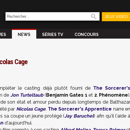
JEUX VIDÉO
UES
NEWS
SÉRIES TV
CONCOURS
icolas Cage
pléter le casting déjà plutôt fourni de
The Sorcerer'
lm de
Jon Turteltaub
(
Benjamin Gates
1
et
2
,
Phénomène
)
re de son état et amour perdu depuis longtemps de Balthaza
rété par
Nicolas Cage
.
The Sorcerer's Apprentice
narre e
ous sa coupe un jeune protégé (
Jay Baruchel
) afin qu'il l'aide 
an
d'aujourd'hui.
le film compte à son casting
Alfred Molina
,
Teresa Palmer
e