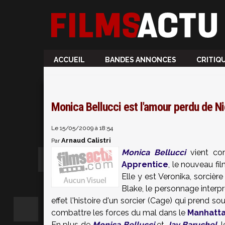
ACCUEIL
BANDES ANNONCES
CRITIQ
Monica Bellucci est l'amour perdu de N
Le 15/05/2009 à 18:54
Arnaud Calistri
Par
Monica Bellucci
vient com
Apprentice
, le nouveau fi
Elle y est Veronika, sorciè
Blake, le personnage interp
effet l'histoire d'un sorcier (Cage) qui prend s
combattre les forces du mal dans le
Manhatt
En plus de
Monica Bellucci
et
Jay Baruchel
, 