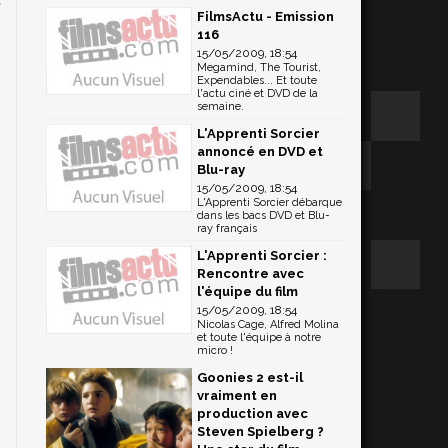
FilmsActu - Emission
n
116
15/05/2009, 18:54
Megamind, The Tourist,
Expendables... Et toute
l'actu ciné et DVD de la
semaine.
L'Apprenti Sorcier
annoncé en DVD et
Blu-ray
15/05/2009, 18:54
L'Apprenti Sorcier débarque
dans les bacs DVD et Blu-
ray français
L'Apprenti Sorcier :
Rencontre avec
l'équipe du film
15/05/2009, 18:54
Nicolas Cage, Alfred Molina
et toute l'équipe à notre
micro !
Goonies 2 est-il
vraiment en
production avec
Steven Spielberg ?