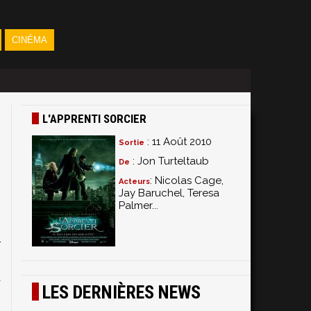
CINÉMA
L'APPRENTI SORCIER
: 11 Août 2010
Sortie
: Jon Turteltaub
De
: Nicolas Cage,
Acteurs
Jay Baruchel, Teresa
Palmer...
s
.
r
n
à
LES DERNIÈRES NEWS
t