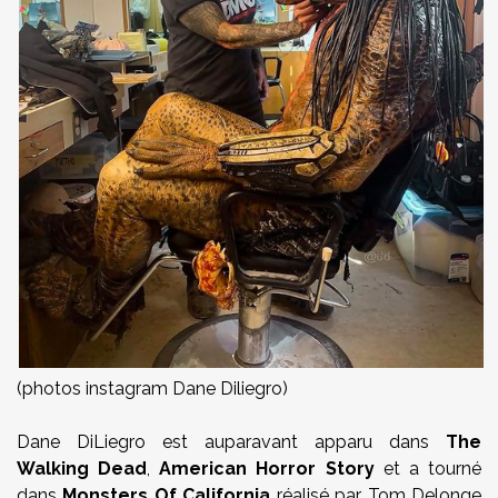
(photos instagram Dane Diliegro)
Dane DiLiegro est auparavant apparu dans
The
Walking Dead
,
American Horror Story
et a tourné
dans
Monsters Of California
réalisé par Tom Delonge