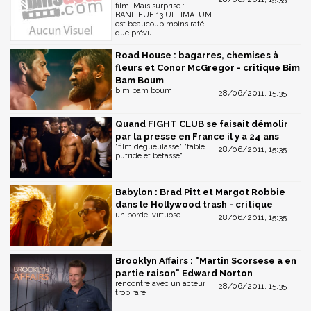
film. Mais surprise :
BANLIEUE 13 ULTIMATUM
est beaucoup moins raté
que prévu !
Road House : bagarres, chemises à
fleurs et Conor McGregor - critique Bim
Bam Boum
bim bam boum
28/06/2011, 15:35
Quand FIGHT CLUB se faisait démolir
par la presse en France il y a 24 ans
"film dégueulasse" "fable
28/06/2011, 15:35
putride et bêtasse"
Babylon : Brad Pitt et Margot Robbie
dans le Hollywood trash - critique
un bordel virtuose
28/06/2011, 15:35
Brooklyn Affairs : "Martin Scorsese a en
partie raison" Edward Norton
rencontre avec un acteur
28/06/2011, 15:35
trop rare