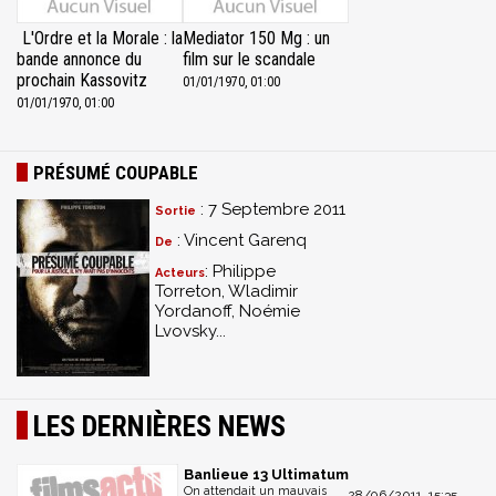
L'Ordre et la Morale : la
Mediator 150 Mg : un
bande annonce du
film sur le scandale
prochain Kassovitz
01/01/1970, 01:00
01/01/1970, 01:00
PRÉSUMÉ COUPABLE
: 7 Septembre 2011
Sortie
: Vincent Garenq
De
: Philippe
Acteurs
Torreton, Wladimir
Yordanoff, Noémie
Lvovsky...
LES DERNIÈRES NEWS
Banlieue 13 Ultimatum
On attendait un mauvais
28/06/2011, 15:35