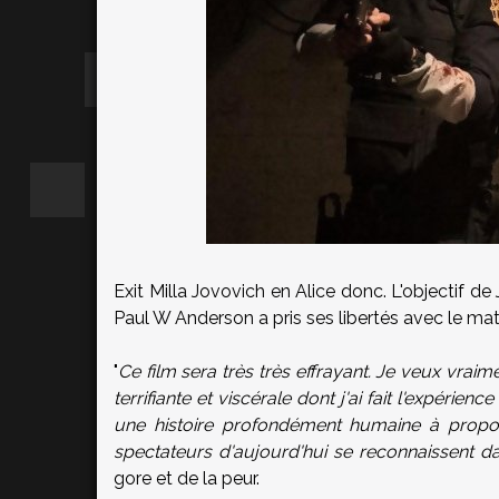
Exit Milla Jovovich en Alice donc. L'objectif d
Paul W Anderson a pris ses libertés avec le maté
"
Ce film sera très très effrayant. Je veux vrai
terrifiante et viscérale dont j'ai fait l'expérien
une histoire profondément humaine à propos
spectateurs d'aujourd'hui se reconnaissent da
gore et de la peur.