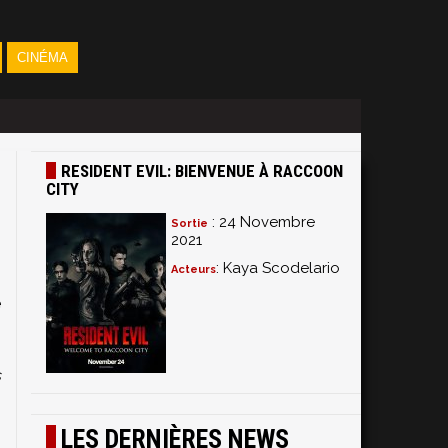
CINÉMA
RESIDENT EVIL: BIENVENUE À RACCOON
CITY
: 24 Novembre
Sortie
2021
: Kaya Scodelario
Acteurs
e
s
LES DERNIÈRES NEWS