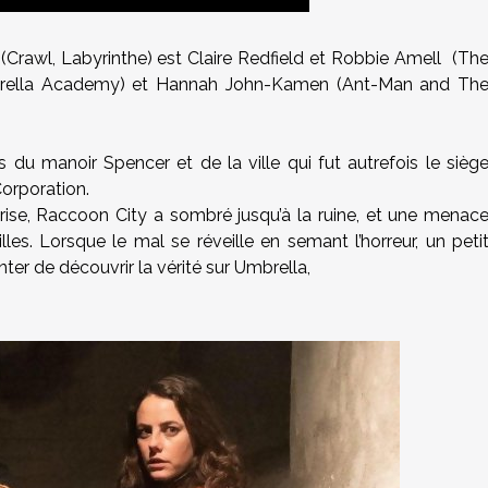
 (Crawl, Labyrinthe) est Claire Redfield et Robbie Amell (Th
mbrella Academy) et Hannah John-Kamen (Ant-Man and Th
 du manoir Spencer et de la ville qui fut autrefois le sièg
orporation.
rise, Raccoon City a sombré jusqu’à la ruine, et une menac
lles. Lorsque le mal se réveille en semant l’horreur, un peti
ter de découvrir la vérité sur Umbrella,