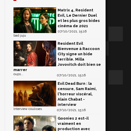
Matrix 4, Resident
Evil, Le Dernier Duel
et les plus gros bides
cinéma de 2021
07/10/2021, 15:16
bad juju
Resident Evil
Bienvenue à Raccoon
City signe un bide
terrible. Milla
Jovovitch doit bien se
marrer
oups...
07/10/2021, 15:16
Evil Dead Burn : la
censure, Sam Raimi,
l'horreur viscéral,
Alain Chabat -
interview
Interview coulisses
07/10/2021, 15:16
Goonies 2 est-il
vraiment en
production avec
s