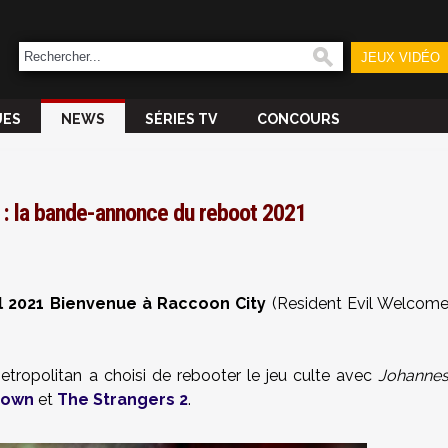
JEUX VIDÉO
UES
NEWS
SÉRIES TV
CONCOURS
 : la bande-annonce du reboot 2021
l 2021 Bienvenue à Raccoon City
(Resident Evil Welcom
Metropolitan a choisi de rebooter le jeu culte avec
Johanne
Down
et
The Strangers 2
.