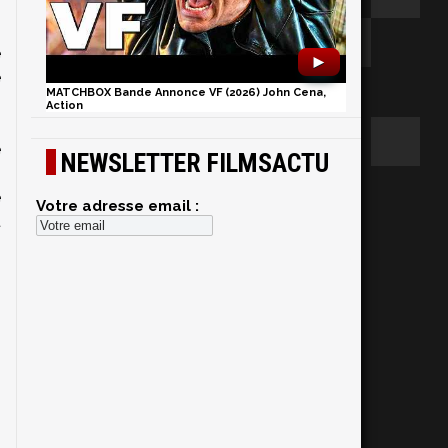
e
►
e
MATCHBOX Bande Annonce VF (2026) John Cena,
Action
e
NEWSLETTER FILMSACTU
e
Votre adresse email :
t