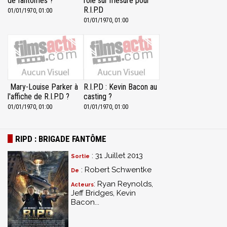
de fantômes ?
rôle sur mesure pour
R.I.P.D
01/01/1970, 01:00
01/01/1970, 01:00
Mary-Louise Parker à
R.I.P.D : Kevin Bacon au
l'affiche de R.I.P.D ?
casting ?
01/01/1970, 01:00
01/01/1970, 01:00
RIPD : BRIGADE FANTÔME
: 31 Juillet 2013
Sortie
: Robert Schwentke
De
: Ryan Reynolds,
Acteurs
Jeff Bridges, Kevin
Bacon...