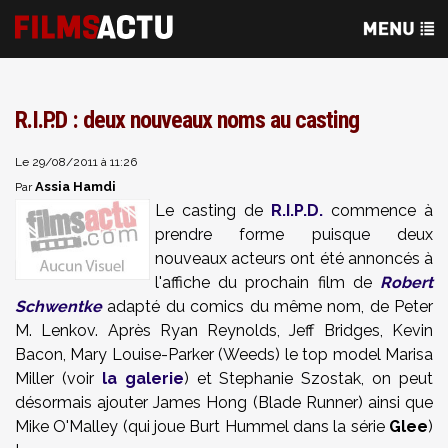
R.I.P.D : deux nouveaux noms au casting
Le 29/08/2011 à 11:26
Assia Hamdi
Par
Le casting de
R.I.P.D.
commence à
prendre forme puisque deux
nouveaux acteurs ont été annoncés à
l'affiche du prochain film de
Robert
Schwentke
adapté du comics du même nom, de Peter
M. Lenkov. Après Ryan Reynolds, Jeff Bridges, Kevin
Bacon, Mary Louise-Parker (Weeds) le top model Marisa
Miller (voir
la galerie
) et Stephanie Szostak, on peut
désormais ajouter James Hong (Blade Runner) ainsi que
Mike O'Malley (qui joue Burt Hummel dans la série
Glee
)