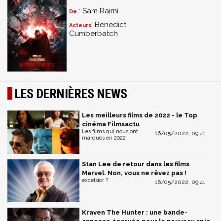
: Sam Raimi
De
: Benedict
Acteurs
Cumberbatch
LES DERNIÈRES NEWS
Les meilleurs films de 2022 - le Top
cinéma Filmsactu
Les films qui nous ont
16/05/2022, 09:41
marqués en 2022
Stan Lee de retour dans les films
Marvel. Non, vous ne rêvez pas !
excelsior ?
16/05/2022, 09:41
Kraven The Hunter : une bande-