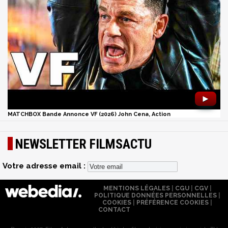
►
MATCHBOX Bande Annonce VF (2026) John Cena, Action
NEWSLETTER FILMSACTU
Votre adresse email :
MENTIONS LÉGALES
|
CGU
|
CGV
|
POLITIQUE DONNÉES PERSONNELLES
|
COOKIES
|
PRÉFÉRENCE COOKIES
|
CONTACT