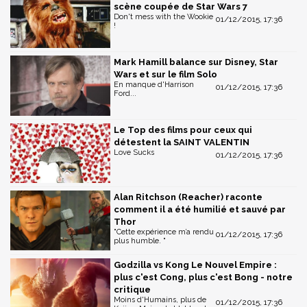
scène coupée de Star Wars 7
Don't mess with the Wookie
01/12/2015, 17:36
!
Mark Hamill balance sur Disney, Star
Wars et sur le film Solo
En manque d'Harrison
01/12/2015, 17:36
Ford...
Le Top des films pour ceux qui
détestent la SAINT VALENTIN
Love Sucks
01/12/2015, 17:36
Alan Ritchson (Reacher) raconte
comment il a été humilié et sauvé par
Thor
"Cette expérience m’a rendu
01/12/2015, 17:36
plus humble. "
Godzilla vs Kong Le Nouvel Empire :
plus c'est Cong, plus c'est Bong - notre
critique
Moins d'Humains, plus de
01/12/2015, 17:36