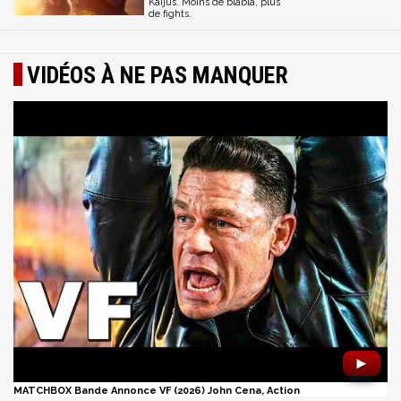
Kaijus. Moins de blabla, plus
de fights.
VIDÉOS À NE PAS MANQUER
►
MATCHBOX Bande Annonce VF (2026) John Cena, Action