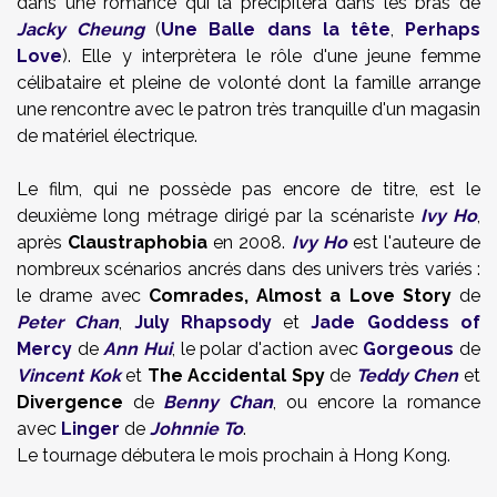
dans une romance qui la précipitera dans les bras de
Jacky Cheung
(
Une Balle dans la tête
,
Perhaps
Love
). Elle y interprètera le rôle d'une jeune femme
célibataire et pleine de volonté dont la famille arrange
une rencontre avec le patron très tranquille d'un magasin
de matériel électrique.
Le film, qui ne possède pas encore de titre, est le
deuxième long métrage dirigé par la scénariste
Ivy Ho
,
après
Claustraphobia
en 2008.
Ivy Ho
est l'auteure de
nombreux scénarios ancrés dans des univers très variés :
le drame avec
Comrades, Almost a Love Story
de
Peter Chan
,
July Rhapsody
et
Jade Goddess of
Mercy
de
Ann Hui
, le polar d'action avec
Gorgeous
de
Vincent Kok
et
The Accidental Spy
de
Teddy Chen
et
Divergence
de
Benny Chan
, ou encore la romance
avec
Linger
de
Johnnie To
.
Le tournage débutera le mois prochain à Hong Kong.