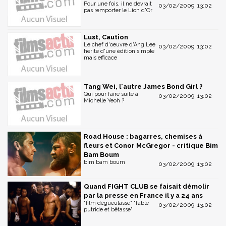
Pour une fois, il ne devrait
03/02/2009, 13:02
pas remporter le Lion d'Or
Lust, Caution
Le chef d'oeuvre d'Ang Lee
03/02/2009, 13:02
hérite d'une édition simple
mais efficace
Tang Wei, l'autre James Bond Girl ?
Qui pour faire suite à
03/02/2009, 13:02
Michelle Yeoh ?
Road House : bagarres, chemises à
fleurs et Conor McGregor - critique Bim
Bam Boum
bim bam boum
03/02/2009, 13:02
Quand FIGHT CLUB se faisait démolir
par la presse en France il y a 24 ans
"film dégueulasse" "fable
03/02/2009, 13:02
putride et bêtasse"