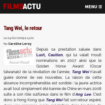
Tang Wei, le retour
Le 03/02/2009 à 13:02
Caroline Leroy
Par
Depuis sa prestation saluée dans
Lust, Caution
, qui lui valait moult
nominations en 2007 ainsi que le
Golden Horse Award (Oscar
taiwanais) de la révélation de l'année,
Tang Wei
n'avait
guère donné de ses nouvelles. La raison de cette
absence incompréhensible est sordide : la jeune actrice
avait tout simplement été bannie de Chine en mars 2008
suite à son rôle sulfureux dans le film d'
Ang Lee
. C'est
donc à Hong Kong que
Tang Wei
fait son retour espéré,