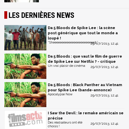
LES DERNIÈRES NEWS
Da 5 Bloods de Spike Lee : la scène
post générique que tout le monde a
loupé !
“Sheeeeeeeeeeeeeeeeeeeeeeeeit.”
29/07/2013, 12:41
Da 5 Bloods : que vaut le film de guerre
de Spike Lee sur Netflix ? - critique
Un vrai plaisir de cinéma
29/07/2013, 12:41
Da 5 Bloods : Black Panther au Vietnam
pour Spike Lee (bande-annonce)
Apocalypse Now
29/07/2013, 12:41
I Saw the Devil : le remake américain se
précise
Des réalisateurs ont été
29/07/2013, 12:41
choisis !