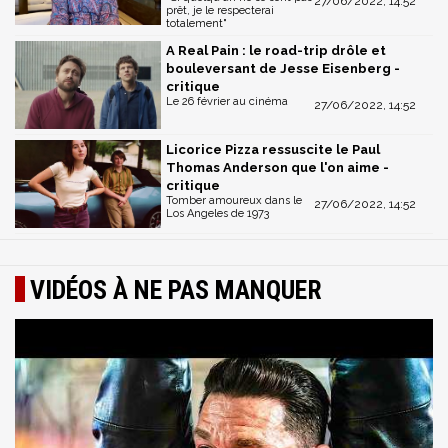
27/06/2022, 14:52
prêt, je le respecterai
totalement"
A Real Pain : le road-trip drôle et
bouleversant de Jesse Eisenberg -
critique
Le 26 février au cinéma
27/06/2022, 14:52
Licorice Pizza ressuscite le Paul
Thomas Anderson que l'on aime -
critique
Tomber amoureux dans le
27/06/2022, 14:52
Los Angeles de 1973
VIDÉOS À NE PAS MANQUER