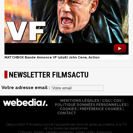
►
MATCHBOX Bande Annonce VF (2026) John Cena, Action
NEWSLETTER FILMSACTU
Votre adresse email :
MENTIONS LÉGALES
|
CGU
|
CGV
|
POLITIQUE DONNÉES PERSONNELLES
|
COOKIES
|
PRÉFÉRENCE COOKIES
|
CONTACT
Depuis 2007, FilmsActu couvre l'actualité des films et séries au cinéma, à la TV
et sur toutes les plateformes.
Critiques, trailers, bandes-annonces, sorties vidéo, streaming...