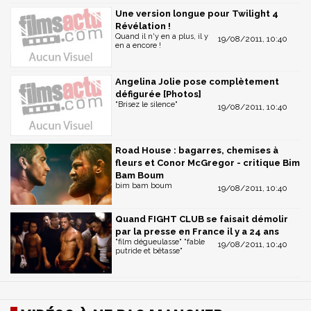
Une version longue pour Twilight 4
Révélation !
Quand il n'y en a plus, il y
19/08/2011, 10:40
en a encore !
Angelina Jolie pose complètement
défigurée [Photos]
"Brisez le silence"
19/08/2011, 10:40
Road House : bagarres, chemises à
fleurs et Conor McGregor - critique Bim
Bam Boum
bim bam boum
19/08/2011, 10:40
Quand FIGHT CLUB se faisait démolir
par la presse en France il y a 24 ans
"film dégueulasse" "fable
19/08/2011, 10:40
putride et bêtasse"