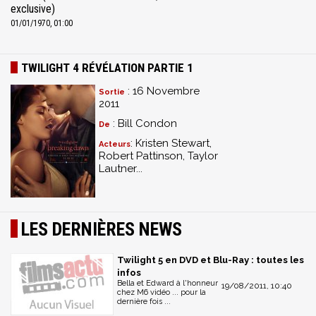
exclusive)
01/01/1970, 01:00
TWILIGHT 4 RÉVÉLATION PARTIE 1
: 16 Novembre
Sortie
2011
: Bill Condon
De
: Kristen Stewart,
Acteurs
Robert Pattinson, Taylor
Lautner...
LES DERNIÈRES NEWS
Twilight 5 en DVD et Blu-Ray : toutes les
infos
Bella et Edward à l'honneur
19/08/2011, 10:40
chez M6 vidéo ... pour la
dernière fois ...