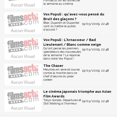
Filmsactu sur les sorties de
la semaine au cinéma
Vox Populi : qu'avez-vous pensé du
Bruit des glaçons ?
Blier, Dujardin et Dupontel
19/03/2009, 22:48
vont-ils mettre le public
d'accord ?
Vox Populi : L'Arnacoeur / Bad
Lieutenant / Blanc comme neige
Qu'ont pensé les premiers
19/03/2009, 22:48
spectateurs des nouveautés
de la semaine ? La réponse
dans notre Vox Populi !
The Chaser
Meurtres en série et course
19/03/2009, 22:48
contre la montre dans ce
chef d'oeuvre du polar
coréen
Le cinéma japonais triomphe aux Asian
Film Awards
Tokyo Sonata, Departures et
19/03/2009, 22:48
Still Walking à l'honneur