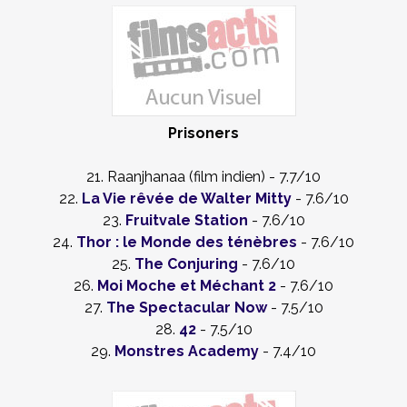
Prisoners
21. Raanjhanaa (film indien) - 7.7/10
22.
La Vie rêvée de Walter Mitty
- 7.6/10
23.
Fruitvale Station
- 7.6/10
24.
Thor : le Monde des ténèbres
- 7.6/10
25.
The Conjuring
- 7.6/10
26.
Moi Moche et Méchant 2
- 7.6/10
27.
The Spectacular Now
- 7.5/10
28.
42
- 7.5/10
29.
Monstres Academy
- 7.4/10