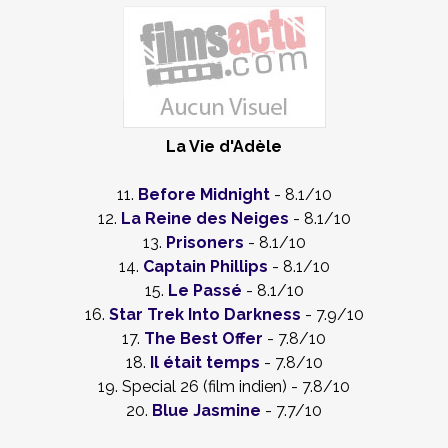
La Vie d'Adèle
11.
Before Midnight
- 8.1/10
12.
La Reine des Neiges
- 8.1/10
13.
Prisoners
- 8.1/10
14.
Captain Phillips
- 8.1/10
15.
Le Passé
- 8.1/10
16.
Star Trek Into Darkness
- 7.9/10
17.
The Best Offer
- 7.8/10
18.
Il était temps
- 7.8/10
19. Special 26 (film indien) - 7.8/10
20.
Blue Jasmine
- 7.7/10