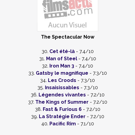
The Spectacular Now
30.
Cet été-là
- 7.4/10
31.
Man of Steel
- 7.4/10
32.
Iron Man 3
- 7.4/10
33.
Gatsby le magnifique
- 7.3/10
34.
Les Croods
- 7.3/10
35.
Insaisissables
- 7.3/10
36.
Légendes vivantes
- 7.2/10
37.
The Kings of Summer
- 7.2/10
38.
Fast & Furious 6
- 7.2/10
39.
La Stratégie Ender
- 7.2/10
40.
Pacific Rim
- 7.1/10