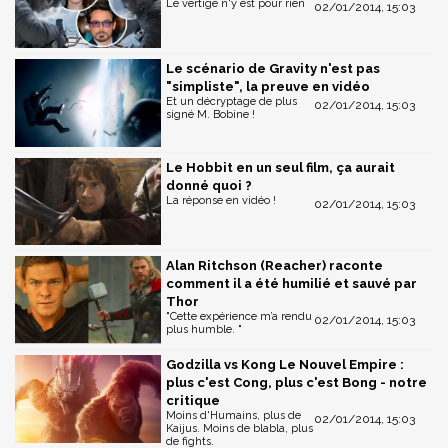
Le vertige n'y est pour rien
02/01/2014, 15:03
Le scénario de Gravity n'est pas
"simpliste", la preuve en vidéo
Et un décryptage de plus
02/01/2014, 15:03
signé M. Bobine !
Le Hobbit en un seul film, ça aurait
donné quoi ?
La réponse en vidéo !
02/01/2014, 15:03
Alan Ritchson (Reacher) raconte
comment il a été humilié et sauvé par
Thor
"Cette expérience m’a rendu
02/01/2014, 15:03
plus humble. "
Godzilla vs Kong Le Nouvel Empire :
plus c'est Cong, plus c'est Bong - notre
critique
Moins d'Humains, plus de
02/01/2014, 15:03
Kaijus. Moins de blabla, plus
de fights.