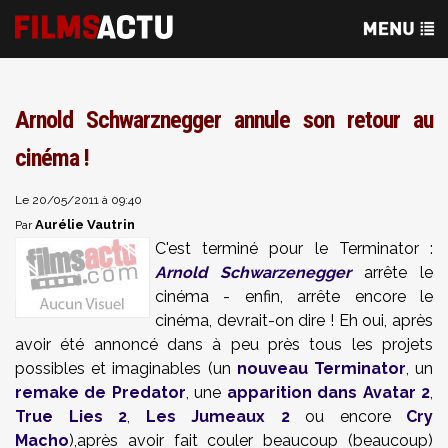
Arnold Schwarznegger annule son retour au
cinéma !
Le 20/05/2011 à 09:40
Aurélie Vautrin
Par
C'est terminé pour le Terminator :
Arnold Schwarzenegger
arrête le
cinéma - enfin, arrête encore le
cinéma, devrait-on dire ! Eh oui, après
avoir été annoncé dans à peu près tous les projets
possibles et imaginables (un
nouveau Terminator
, un
remake de Predator
, une
apparition dans Avatar 2
,
True Lies 2
,
Les Jumeaux 2
ou encore
Cry
Macho
),après avoir fait couler beaucoup (beaucoup)