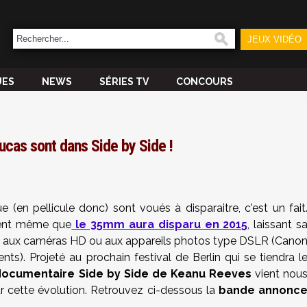
JEUX VIDÉO
UES
NEWS
SÉRIES TV
CONCOURS
ucas sont dans Side by Side !
 (en pellicule donc) sont voués à disparaitre, c'est un fait
rment même que
le 35mm aura disparu en 2015
, laissant s
, aux caméras HD ou aux appareils photos type DSLR (Cano
nts). Projeté au prochain festival de Berlin qui se tiendra l
documentaire Side by Side
de Keanu Reeves
vient nou
r cette évolution. Retrouvez ci-dessous la
bande annonc