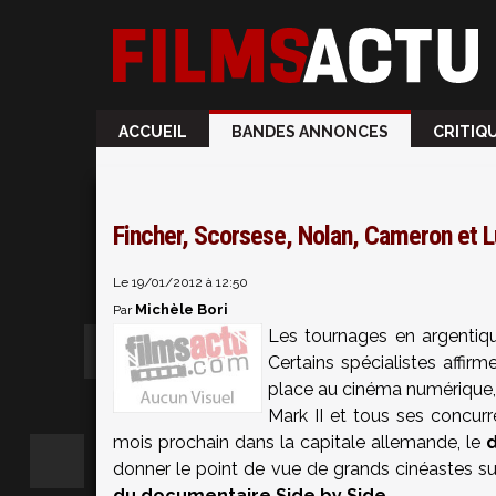
ACCUEIL
BANDES ANNONCES
CRITIQ
Fincher, Scorsese, Nolan, Cameron et L
Le 19/01/2012 à 12:50
Michèle Bori
Par
Les tournages en argentique
Certains spécialistes affi
place au cinéma numérique
Mark II et tous ses concurre
mois prochain dans la capitale allemande, le
donner le point de vue de grands cinéastes su
du documentaire Side by Side
.