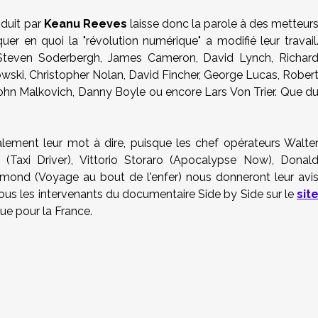
oduit par
Keanu Reeves
laisse donc la parole à des metteur
uer en quoi la "révolution numérique" a modifié leur travail
Steven Soderbergh, James Cameron, David Lynch, Richar
wski, Christopher Nolan, David Fincher, George Lucas, Rober
ohn Malkovich, Danny Boyle ou encore Lars Von Trier. Que d
alement leur mot à dire, puisque les chef opérateurs Walte
(Taxi Driver), Vittorio Storaro (Apocalypse Now), Donal
mond (Voyage au bout de l'enfer) nous donneront leur avi
 tous les intervenants du documentaire Side by Side sur le
sit
ue pour la France.