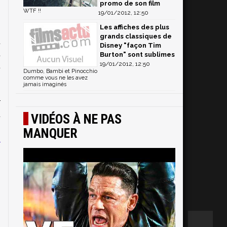
promo de son film
WTF !!
19/01/2012, 12:50
s
Les affiches des plus
.
grands classiques de
d
Disney "façon Tim
t
Burton" sont sublimes
19/01/2012, 12:50
u
Dumbo, Bambi et Pinocchio
comme vous ne les avez
jamais imaginés
r
d
VIDÉOS À NE PAS
s
MANQUER
e