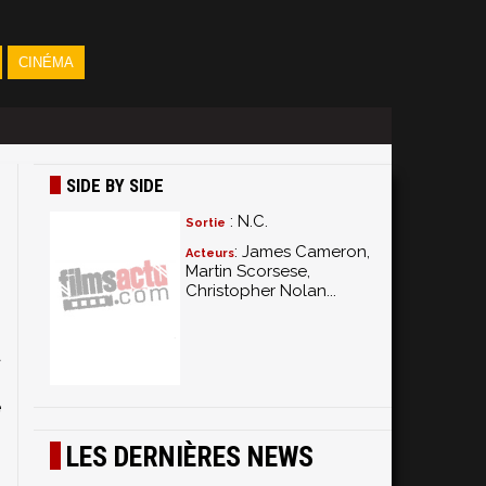
CINÉMA
SIDE BY SIDE
: N.C.
Sortie
: James Cameron,
Acteurs
Martin Scorsese,
Christopher Nolan...
.
a
n
e
s
LES DERNIÈRES NEWS
e