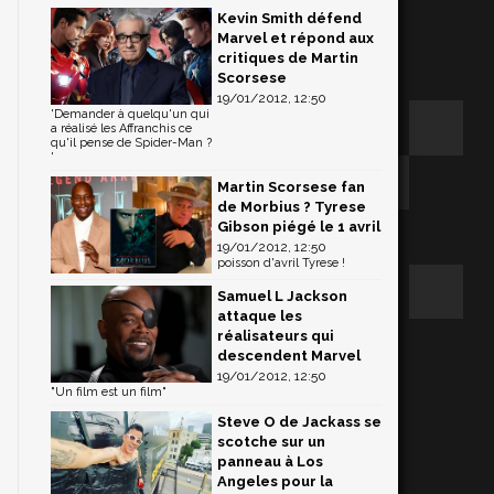
Kevin Smith défend
Marvel et répond aux
critiques de Martin
Scorsese
19/01/2012, 12:50
'Demander à quelqu'un qui
a réalisé les Affranchis ce
qu'il pense de Spider-Man ?
'
Martin Scorsese fan
de Morbius ? Tyrese
Gibson piégé le 1 avril
19/01/2012, 12:50
poisson d'avril Tyrese !
Samuel L Jackson
attaque les
réalisateurs qui
descendent Marvel
19/01/2012, 12:50
"Un film est un film"
Steve O de Jackass se
scotche sur un
panneau à Los
Angeles pour la