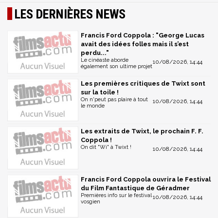
LES DERNIÈRES NEWS
Francis Ford Coppola : "George Lucas
avait des idées folles mais il s’est
perdu..."
Le cinéaste aborde
10/08/2026, 14:44
également son ultime projet
Les premières critiques de Twixt sont
sur la toile !
On n'peut pas plaire à tout
10/08/2026, 14:44
le monde
Les extraits de Twixt, le prochain F. F.
Coppola !
On dit "Wi" à Twixt !
10/08/2026, 14:44
Francis Ford Coppola ouvrira le Festival
du Film Fantastique de Géradmer
Premières info sur le festival
10/08/2026, 14:44
vosgien