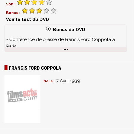
Son :
Bonus :
Voir le test du DVD
Bonus du DVD
- Conférence de presse de Francis Ford Coppola à
Paris
- La musique de L'Homme sans âge
- L'Homme sans âge : le maquillage
- Galerie de photos
FRANCIS FORD COPPOLA
- Bande-annonce
: 7 Avril 1939
Né le