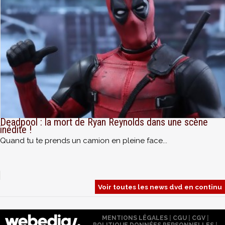
Deadpool : la mort de Ryan Reynolds dans une scène
inédite !
Quand tu te prends un camion en pleine face...
Voir toutes les news dvd en continu
MENTIONS LÉGALES
|
CGU
|
CGV
|
POLITIQUE DONNÉES PERSONNELLES
|