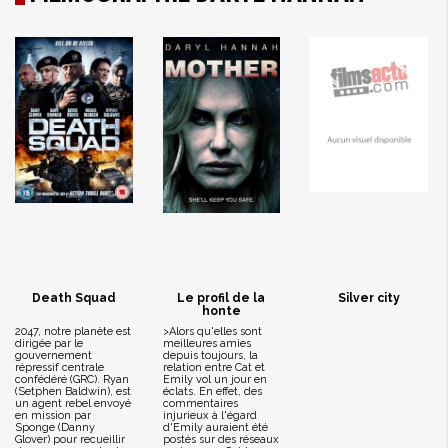
Death Squad
Le profil de la
Silver city
honte
2047, notre planète est
>Alors qu'elles sont
dirigée par le
meilleures amies
gouvernement
depuis toujours, la
répressif centrale
relation entre Cat et
confédéré (GRC). Ryan
Emily vol un jour en
(Setphen Baldwin), est
éclats. En effet, des
un agent rebel envoyé
commentaires
en mission par
injurieux à l'égard
Sponge (Danny
d'Emily auraient été
Glover) pour recueillir
postés sur des réseaux