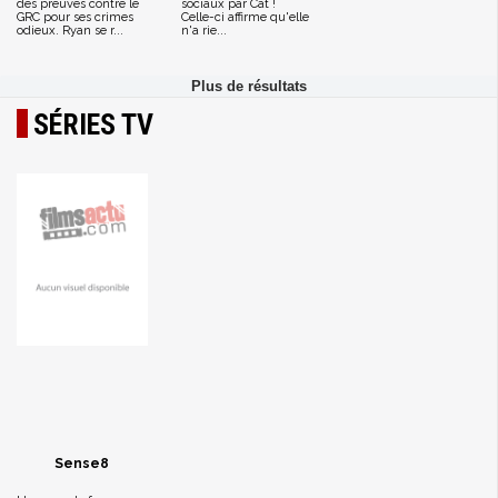
des preuves contre le
sociaux par Cat !
GRC pour ses crimes
Celle-ci affirme qu'elle
odieux. Ryan se r...
n'a rie...
SÉRIES TV
Sense8