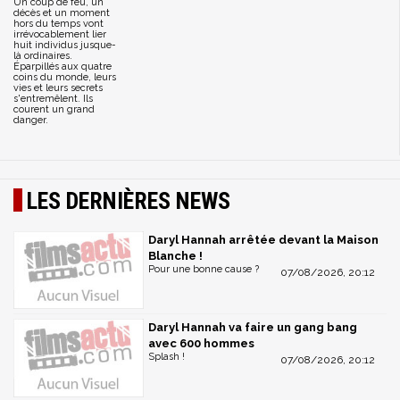
Un coup de feu, un
décès et un moment
hors du temps vont
irrévocablement lier
huit individus jusque-
là ordinaires.
Éparpillés aux quatre
coins du monde, leurs
vies et leurs secrets
s'entremêlent. Ils
courent un grand
danger.
LES DERNIÈRES NEWS
Daryl Hannah arrêtée devant la Maison
Blanche !
Pour une bonne cause ?
07/08/2026, 20:12
Daryl Hannah va faire un gang bang
avec 600 hommes
Splash !
07/08/2026, 20:12