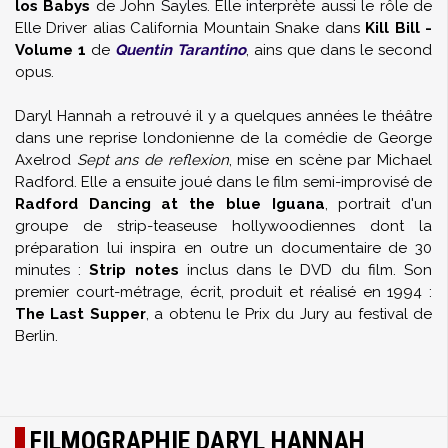
los Babys
de John Sayles. Elle interprète aussi le rôle de
Elle Driver alias California Mountain Snake dans
Kill Bill -
Volume 1
de
Quentin Tarantino
, ains que dans le second
opus.
Daryl Hannah a retrouvé il y a quelques années le théâtre
dans une reprise londonienne de la comédie de George
Axelrod
Sept ans de reflexion
, mise en scène par Michael
Radford. Elle a ensuite joué dans le film semi-improvisé de
Radford Dancing at the blue Iguana
, portrait d'un
groupe de strip-teaseuse hollywoodiennes dont la
préparation lui inspira en outre un documentaire de 30
minutes :
Strip notes
inclus dans le DVD du film. Son
premier court-métrage, écrit, produit et réalisé en 1994 :
The Last Supper
, a obtenu le Prix du Jury au festival de
Berlin.
FILMOGRAPHIE DARYL HANNAH