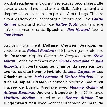
produit régulièrement durant ses études secondaires. Elle
travaille aussi dans l'atelier de Stella Adler et s'initie à
l'improvisation avec la troupe du Groundlings Theatre
avant d'interpréter l'acrobatique "répliquant " de
Blade
Runner
sous la direction de
Ridley Scott
, puis la sirène
naîve et romantique de
Splash
de
Ron Howard
, face à
Tom Hanks
.
Suivront notamment
L'affaire Chelsea Deardon
, en
vedette avec
Robert Redford
et Debra Winger, le rôle-titre
de
Roxanne
d'après
Cyrano de Bergerac
avec
Steve
Martin
, Potins de femmes avec
Shirley MacLaine
et
Julia
Roberts
,
En liberté dans les champs du seigneur
,
Les
aventures d'un homme invisible
de
John Carpenter
,
Les
Grincheux
avec
Jack Lemmon
et
Walter Matthau
et sa
suite,
Grumpier Old Men
, la comédie policière
Two Much
inspirée de Donald Westlake avec
Melanie Griffith
et
Antonio Banderas
,
Une vraie blonde
de Tom DiCillo avec
Matthew Modine
, le thriller de
Robert Altman
The
Gingerbread Man
avec Kenneth Brannagh et
Casa de